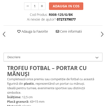
ADAUGA IN COS
Cod Produs:
R008-125/G/BK
Ai nevoie de ajutor?
0727379077
Adauga la Favorite
Cere informatii
Descriere
TROFEU FOTBAL – PORTAR CU
MĂNUȘI
Completează orice premiu sau competiție de fotbal cu această
figurină din
plastic
, reprezentând un portar cu mănuși.
Ideală pentru turnee, evenimente sportive sau distincții
simbolice.
Înălțime:
12,5 cm
Placă gravură:
43×15 mm