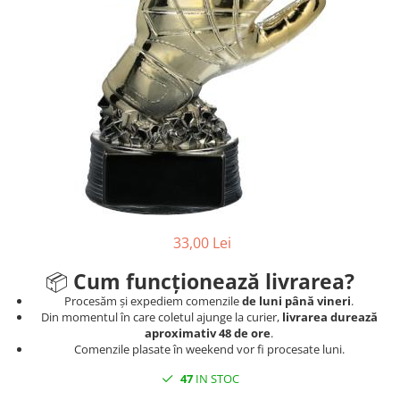
Ski
Tenis de camp
Tenis de Masa
Volei
Alte ramuri sportive
33,00 Lei
📦
Cum funcționează livrarea?
Procesăm și expediem comenzile
de luni până vineri
.
Din momentul în care coletul ajunge la curier,
livrarea durează
aproximativ 48 de ore
.
Comenzile plasate în weekend vor fi procesate luni.
47
IN STOC