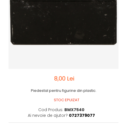
Sah
Ski
Tenis de camp
Tenis de Masa
Volei
Alte ramuri sportive
8,00 Lei
Piedestal pentru figurine din plastic.
STOC EPUIZAT
Cod Produs:
BMX7540
Ai nevoie de ajutor?
0727379077