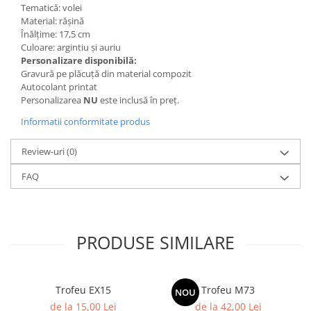
Trofeu Plastic
Tematică: volei
Material: rășină
Figurine
Înălțime: 17,5 cm
Figurine Rasina
Culoare: argintiu și auriu
Personalizare disponibilă:
Figurine Plastic
Gravură pe plăcuță din material compozit
Autocolant printat
Accesorii Figurine
Personalizarea
NU
este inclusă în preț.
OUTLET
Informatii conformitate produs
Cupe Outlet
Medalii Outlet
Review-uri
(0)
Trofee Outlet
FAQ
Figurine Outlet
Personalizari
Produse Personalizate
PRODUSE SIMILARE
Trofee Personalizate
Tematica Tricolor
Trofeu EX15
Trofeu M73
NOU
Alte categorii
de la 15,00 Lei
de la 42,00 Lei