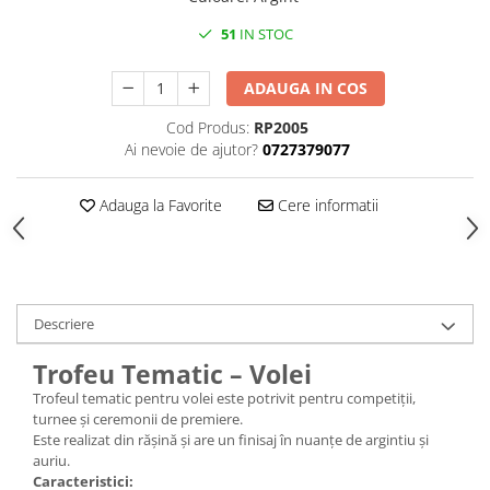
Medalii Non-Tematice
51
IN STOC
Accesorii Medalii
Snur Medalie
ADAUGA IN COS
Medalii Personalizate
Cod Produs:
RP2005
Personalizari Medalii
Ai nevoie de ajutor?
0727379077
Suport medalii
Trofee
Adauga la Favorite
Cere informatii
Trofee Acril
Trofee Lemn
Trofee Rasina
Descriere
Trofee Metalice
Trofee Sticla
Trofeu Tematic – Volei
Accesorii Trofee
Trofeul tematic pentru volei este potrivit pentru competiții,
turnee și ceremonii de premiere.
Personalizari Trofee
Este realizat din rășină și are un finisaj în nuanțe de argintiu și
auriu.
Cutii de Prezentare , Mape
Caracteristici: