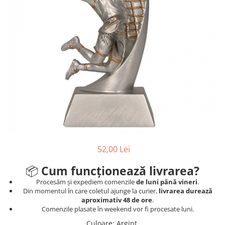
Sah
Ski
Tenis de camp
Tenis de Masa
Volei
Alte ramuri sportive
Cupe
Cupe economice
Cupe standard
52,00 Lei
Cupe premium
Accesorii Cupe
📦
Cum funcționează livrarea?
Personalizari Cupe
Procesăm și expediem comenzile
de luni până vineri
.
Din momentul în care coletul ajunge la curier,
livrarea durează
Medalii
aproximativ 48 de ore
.
Comenzile plasate în weekend vor fi procesate luni.
Medalii Tematice
Culoare
:
Argint