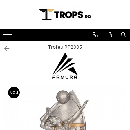
Toate Produsele
Sporturi
Arte Martiale
Trofeu RP2005
Atletism
Automobilism
Baschet
Ciclism
Darts
Fotbal
NOU
Handbal
Inot
Muzica / Dans
Pescuit