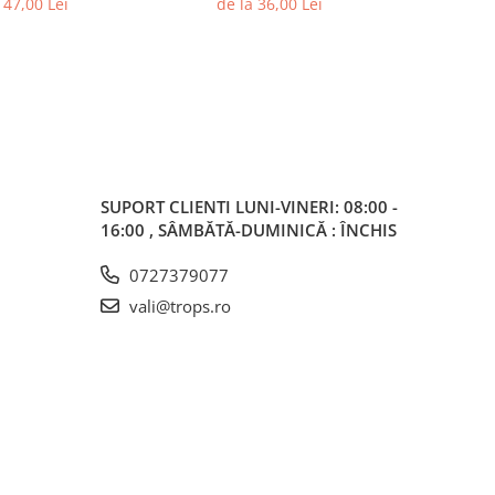
147,00 Lei
de la 36,00 Lei
SUPORT CLIENTI
LUNI-VINERI: 08:00 -
16:00 , SÂMBĂTĂ-DUMINICĂ : ÎNCHIS
0727379077
vali@trops.ro