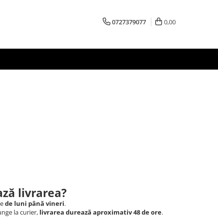
0727379077
0,00
ză livrarea?
le
de luni până vineri
.
nge la curier,
livrarea durează aproximativ 48 de ore
.