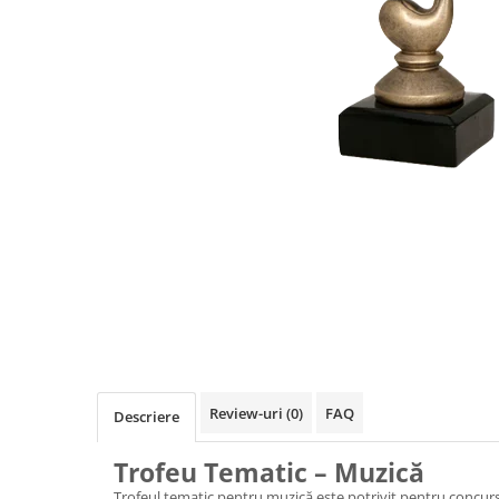
Sah
Ski
Tenis de camp
Tenis de Masa
Volei
Alte ramuri sportive
Cupe
Cupe economice
Cupe standard
Cupe premium
Accesorii Cupe
Personalizari Cupe
Review-uri
(0)
FAQ
Descriere
Medalii
Trofeu Tematic – Muzică
Medalii Tematice
Trofeul tematic pentru muzică este potrivit pentru concursu