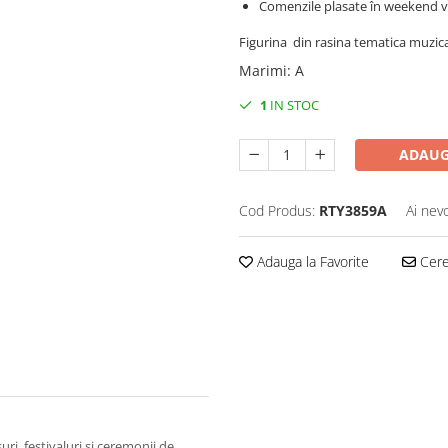
Comenzile plasate în weekend vo
Figurina din rasina tematica muzica
Marimi
:
A
1
IN STOC
ADAUG
Cod Produs:
RTY3859A
Ai nev
Adauga la Favorite
Cere 
ri, festivaluri și ceremonii de