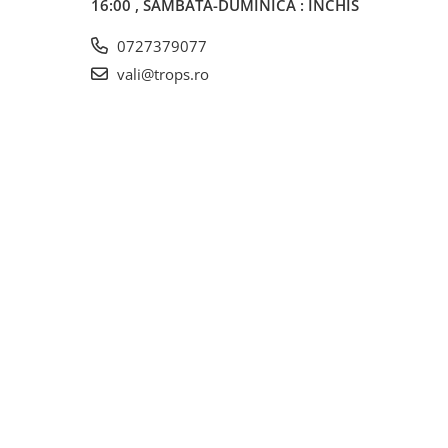
16:00 , SÂMBĂTĂ-DUMINICĂ : ÎNCHIS
0727379077
vali@trops.ro