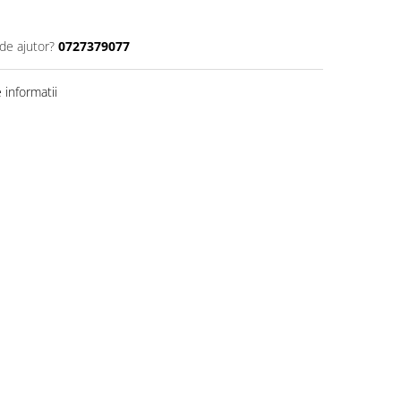
de ajutor?
0727379077
informatii