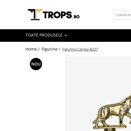
Toate Produsele
Sporturi
TOATE PRODUSELE
Arte Martiale
Atletism
Home /
Figurine /
Figurina Canisa B227
Automobilism
NOU
Baschet
Ciclism
Darts
Fotbal
Handbal
Inot
Muzica / Dans
Pescuit