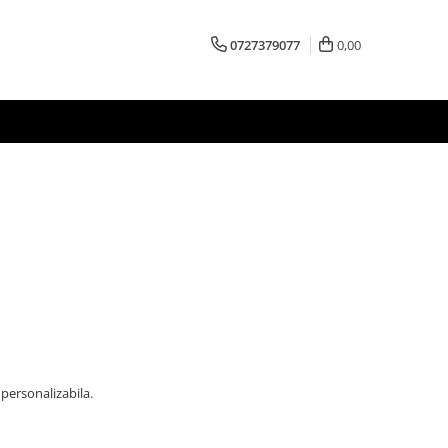
0727379077
0,00
 personalizabila.