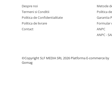
Trofeu Plastic
Despre noi
Metode de
Figurine
Termeni si Conditii
Politica d
Figurine Rasina
Politica de Confidentialitate
Garantia 
Politica de livrare
Formular 
Figurine Plastic
Contact
ANPC
Accesorii Figurine
ANPC - SA
OUTLET
Cupe Outlet
Medalii Outlet
©Copyright SLF MEDIA SRL 2026
Platforma E-commerce by
Trofee Outlet
Gomag
Figurine Outlet
Personalizari
Produse Personalizate
Trofee Personalizate
Tematica Tricolor
Alte categorii