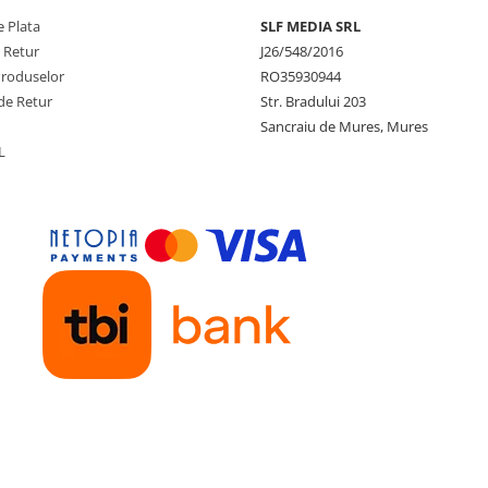
 Plata
SLF MEDIA SRL
e Retur
J26/548/2016
Produselor
RO35930944
de Retur
Str. Bradului 203
Sancraiu de Mures, Mures
L