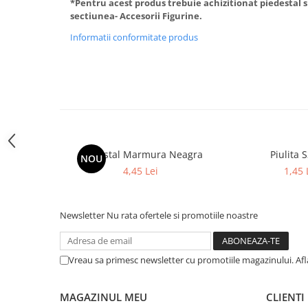
Medalii Non-Tematice
*Pentru acest produs trebuie achizitionat piedestal si 
sectiunea- Accesorii Figurine.
Accesorii Medalii
Informatii conformitate produs
Snur Medalie
Medalii Personalizate
Personalizari Medalii
Suport medalii
Trofee
Trofee Acril
Piedestal Marmura Neagra
Piulita 
NOU
Trofee Lemn
4,45 Lei
1,45 
Trofee Rasina
Trofee Metalice
Newsletter
Nu rata ofertele si promotiile noastre
Trofee Sticla
Accesorii Trofee
Vreau sa primesc newsletter cu promotiile magazinului. Af
Personalizari Trofee
Cutii de Prezentare , Mape
MAGAZINUL MEU
CLIENTI