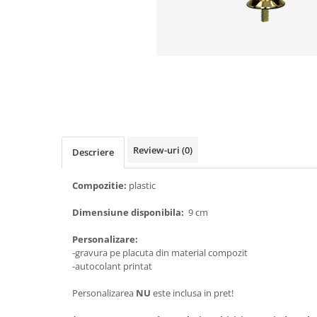
Sah
Ski
Tenis de camp
Tenis de Masa
Volei
Alte ramuri sportive
Cupe
Review-uri
(0)
Descriere
Cupe economice
Compozitie:
plastic
Cupe standard
Cupe premium
Dimensiune disponibila:
9 cm
Accesorii Cupe
Personalizare:
-gravura pe placuta din material compozit
Personalizari Cupe
-autocolant printat
Medalii
Personalizarea
NU
este inclusa in pret!
Medalii Tematice