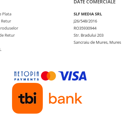
DATE COMERCIALE
 Plata
SLF MEDIA SRL
e Retur
J26/548/2016
Produselor
RO35930944
de Retur
Str. Bradului 203
Sancraiu de Mures, Mures
L