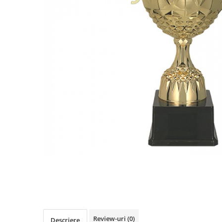
Sah
Ski
Tenis de camp
Tenis de Masa
Volei
Alte ramuri sportive
Cupe
Cupe economice
Cupe standard
Cupe premium
Accesorii Cupe
Personalizari Cupe
Medalii
Medalii Tematice
Review-uri
(0)
Descriere