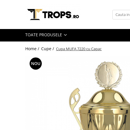
Toate Produsele
Sporturi
TOATE PRODUSELE
Arte Martiale
Atletism
Home /
Cupe /
Cupa MUFA 7220 cu Capac
Automobilism
NOU
Baschet
Ciclism
Darts
Fotbal
Handbal
Inot
Muzica / Dans
Pescuit