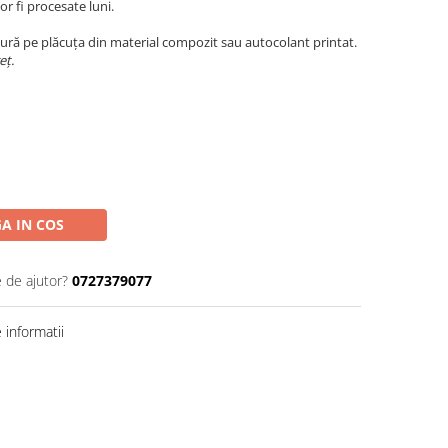
r fi procesate luni.
ură pe plăcuța din material compozit sau autocolant printat.
eț.
A IN COS
e de ajutor?
0727379077
informatii