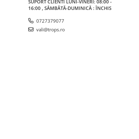
SUPORT CLIENTI
LUNI-VINERI: 08:00 -
16:00 , SÂMBĂTĂ-DUMINICĂ : ÎNCHIS
0727379077
vali@trops.ro