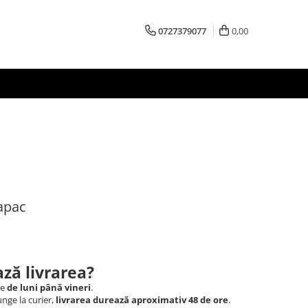
0727379077
0,00
apac
ză livrarea?
le
de luni până vineri
.
nge la curier,
livrarea durează aproximativ 48 de ore
.