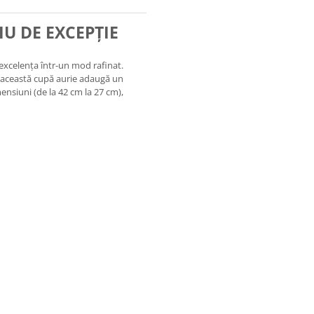
U DE EXCEPȚIE
excelența într-un mod rafinat.
l, această cupă aurie adaugă un
mensiuni (de la 42 cm la 27 cm),