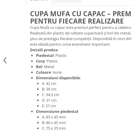
Medalii Non-Tematice
Accesorii Medalii
CUPA MUFA CU CAPAC – PREMI
Snur Medalie
PENTRU FIECARE REALIZARE
Cupa Mufa cu capac este premiul perfect pentru a celebra 
Medalii Personalizate
Realizată din plastic de calitate superioară și bol din meta
Personalizari Medalii
plus de prestigiu fiecărei competiții. Disponibilă în cinci di
este ideală pentru orice eveniment important.
Suport medalii
Detalii produs:
Trofee
Piedestal
: Plastic
Corp
: Plastic
Trofee Acril
Bol
: Metal
Trofee Lemn
Culoare
: Aurie
Dimensiuni disponibile
:
Trofee Rasina
A: 42 cm
Trofee Metalice
B: 38 cm
C: 34,5 cm
Trofee Sticla
D: 31 cm
E: 27 cm
Accesorii Trofee
Dimensiune piedestal
:
Personalizari Trofee
A: 85 x 45 mm
B: 80 x 45 mm
Cutii de Prezentare , Mape
C: 75 x 35 mm