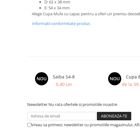
D: 62 x 38 mm
Trofeu Plastic
E: 54 x 34 mm
Figurine
Alege Cupa Mufa cu capac pentru a oferi un premiu deoseb
Figurine Rasina
Informatii conformitate produs
Figurine Plastic
Accesorii Figurine
OUTLET
Cupe Outlet
Medalii Outlet
Saiba S4-8
Cupa 
Trofee Outlet
NOU
NOU
0,40 Lei
de la 39,
Figurine Outlet
Personalizari
Newsletter
Nu rata ofertele si promotiile noastre
Produse Personalizate
Trofee Personalizate
Tematica Tricolor
Vreau sa primesc newsletter cu promotiile magazinului. Af
Alte categorii