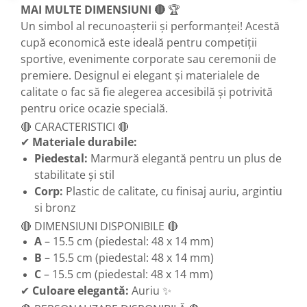
Trofeu Plastic
MAI MULTE DIMENSIUNI 🔴
🏆
Un simbol al recunoașterii și performanței! Acestă
Figurine
cupă economică este ideală pentru competiții
Figurine Rasina
sportive, evenimente corporate sau ceremonii de
Figurine Plastic
premiere. Designul ei elegant și materialele de
Accesorii Figurine
calitate o fac să fie alegerea accesibilă și potrivită
pentru orice ocazie specială.
OUTLET
🔴 CARACTERISTICI 🔴
Cupe Outlet
✔
Materiale durabile:
Medalii Outlet
Piedestal:
Marmură elegantă pentru un plus de
Trofee Outlet
stabilitate și stil
Corp:
Plastic de calitate, cu finisaj auriu, argintiu
Figurine Outlet
si bronz
Personalizari
🔴 DIMENSIUNI DISPONIBILE 🔴
Produse Personalizate
A
– 15.5 cm (piedestal: 48 x 14 mm)
Trofee Personalizate
B
– 15.5 cm (piedestal: 48 x 14 mm)
Tematica Tricolor
C
– 15.5 cm (piedestal: 48 x 14 mm)
✔
Culoare elegantă:
Auriu ✨
Alte categorii