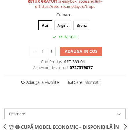
Medalii Non-Tematice
RETUR GRATUIT
la easybox, accesand link-
ul
https://return.sameday.ro/trops
Accesorii Medalii
Culoare
:
Snur Medalie
Aur
Argint
Bronz
Medalii Personalizate
Personalizari Medalii
11
IN STOC
Suport medalii
ADAUGA IN COS
Trofee
Trofee Acril
Cod Produs:
SET.333.01
Ai nevoie de ajutor?
0727379077
Trofee Lemn
Trofee Rasina
Adauga la Favorite
Cere informatii
Trofee Metalice
Trofee Sticla
Accesorii Trofee
Descriere
Personalizari Trofee
Cutii de Prezentare , Mape
🏆
🔴 CUPĂ MODEL ECONOMIC – DISPONIBILĂ ÎN