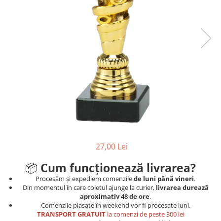
Sah
Ski
Tenis de camp
Tenis de Masa
Volei
Alte ramuri sportive
Cupe
Cupe economice
Cupe standard
27,00 Lei
Cupe premium
Accesorii Cupe
📦
Cum funcționează livrarea?
Personalizari Cupe
Procesăm și expediem comenzile
de luni până vineri
.
Din momentul în care coletul ajunge la curier,
livrarea durează
Medalii
aproximativ 48 de ore
.
Comenzile plasate în weekend vor fi procesate luni.
Medalii Tematice
TRANSPORT GRATUIT
la comenzi de peste 300 lei