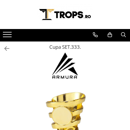
Toate Produsele
Sporturi
Arte Martiale
Cupa SET.333.
Atletism
Automobilism
Baschet
Ciclism
Darts
Fotbal
Handbal
Inot
Muzica / Dans
Pescuit