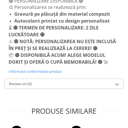
Columbofili
🔴 PERSONALIZARE DISPONIBILĂ 🔴
🎨 Personalizarea se realizează prin:
Pompieri
Gravură pe plăcuță din material compozit
Autocolant printat cu design personalizat
⏳
🔴 TERMEN DE PERSONALIZARE: 2 ZILE
LUCRĂTOARE 🔴
⚠
🔴 NOTĂ: PERSONALIZAREA NU ESTE INCLUSĂ
ÎN PREȚ ȘI SE REALIZEAZĂ LA CERERE! 🔴
📦
🔴 DISPONIBILĂ ACUM! ALEGE MODELUL
DORIT ȘI OFERĂ O CUPĂ MEMORABILĂ! 🔴
🚀
Informatii conformitate produs
Review-uri
(0)
PRODUSE SIMILARE