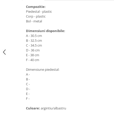
Medalii Non-Tematice
Compozitie:
Accesorii Medalii
Piedestal - plastic
Snur Medalie
Corp - plastic
Bol - metal
Medalii Personalizate
Dimensiuni disponibile:
Personalizari Medalii
A - 30.5 cm
Suport medalii
B - 32.5 cm
C - 34.5 cm
Trofee
D - 36 cm
Trofee Acril
E - 38 cm
F - 40 cm
Trofee Lemn
Trofee Rasina
Dimensiune piedestal:
A -
Trofee Metalice
B -
C -
Trofee Sticla
D -
Accesorii Trofee
E -
F -
Personalizari Trofee
Culoare:
argintiu/albastru
Cutii de Prezentare , Mape