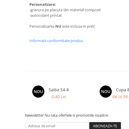
Trofeu Plastic
Personalizare:
-gravura pe placuta din material compozit
Figurine
-autocolant printat
Figurine Rasina
Personalizarea
NU
este inclusa in pret!
Figurine Plastic
Accesorii Figurine
Informatii conformitate produs
OUTLET
Cupe Outlet
Medalii Outlet
Trofee Outlet
Figurine Outlet
Personalizari
Saiba S4-8
Cupa 
NOU
NOU
0,40 Lei
de la 39,
Produse Personalizate
Trofee Personalizate
Tematica Tricolor
Newsletter
Nu rata ofertele si promotiile noastre
Alte categorii