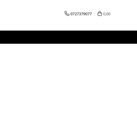
0727379077
0,00