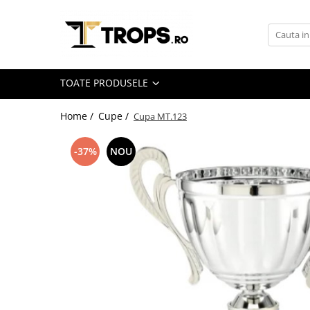
Toate Produsele
Sporturi
TOATE PRODUSELE
Arte Martiale
Atletism
Home /
Cupe /
Cupa MT.123
Automobilism
-37%
NOU
Baschet
Ciclism
Darts
Fotbal
Handbal
Inot
Muzica / Dans
Pescuit