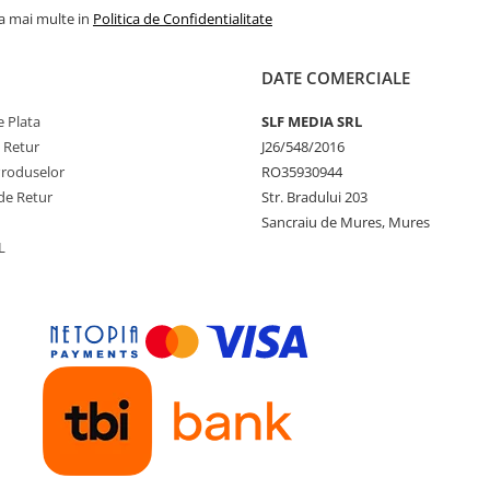
la mai multe in
Politica de Confidentialitate
DATE COMERCIALE
 Plata
SLF MEDIA SRL
e Retur
J26/548/2016
Produselor
RO35930944
de Retur
Str. Bradului 203
Sancraiu de Mures, Mures
L