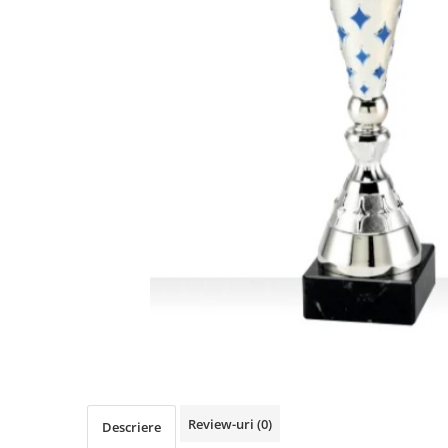
Sah
Ski
Tenis de camp
Tenis de Masa
Volei
Alte ramuri sportive
Cupe
Cupe economice
Cupe standard
Cupe premium
Accesorii Cupe
Personalizari Cupe
Medalii
Medalii Tematice
Review-uri
(0)
Descriere