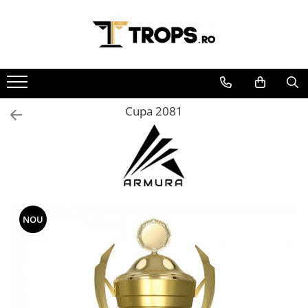
Toate Produsele
Sporturi
Arte Martiale
Cupa 2081
Atletism
Automobilism
Baschet
Ciclism
Darts
Fotbal
NOU
Handbal
Inot
Muzica / Dans
Pescuit