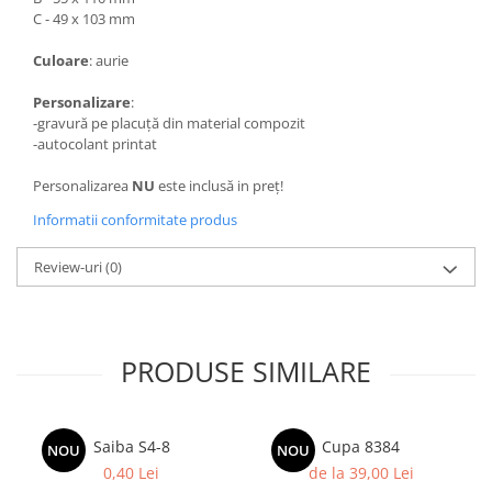
Trofeu Plastic
C - 49 x 103 mm
Figurine
Culoare
: aurie
Figurine Rasina
Personalizare
:
Figurine Plastic
-gravură pe placuță din material compozit
Accesorii Figurine
-autocolant printat
OUTLET
Personalizarea
NU
este inclusă in preț!
Cupe Outlet
Informatii conformitate produs
Medalii Outlet
Review-uri
(0)
Trofee Outlet
Figurine Outlet
Personalizari
PRODUSE SIMILARE
Produse Personalizate
Trofee Personalizate
Tematica Tricolor
Saiba S4-8
Cupa 8384
NOU
NOU
Alte categorii
0,40 Lei
de la 39,00 Lei