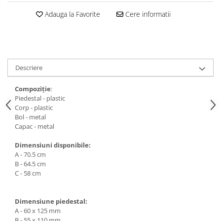
Medalii Non-Tematice
Adauga la Favorite
Cere informatii
Accesorii Medalii
Snur Medalie
Medalii Personalizate
Personalizari Medalii
Descriere
Suport medalii
Compoziție
:
Trofee
Piedestal - plastic
Trofee Acril
Corp - plastic
Bol - metal
Trofee Lemn
Capac - metal
Trofee Rasina
Dimensiuni disponibile:
Trofee Metalice
A - 70.5 cm
B - 64.5 cm
Trofee Sticla
C - 58 cm
Accesorii Trofee
Personalizari Trofee
Dimensiune piedestal:
Cutii de Prezentare , Mape
A - 60 x 125 mm
B - 55 x 110 mm