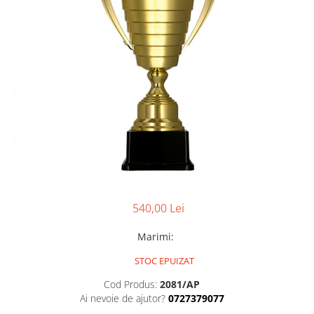
Sah
Ski
Tenis de camp
Tenis de Masa
Volei
Alte ramuri sportive
Cupe
Cupe economice
Cupe standard
540,00 Lei
Cupe premium
Accesorii Cupe
Marimi
:
Personalizari Cupe
STOC EPUIZAT
Medalii
Cod Produs:
2081/AP
Medalii Tematice
Ai nevoie de ajutor?
0727379077