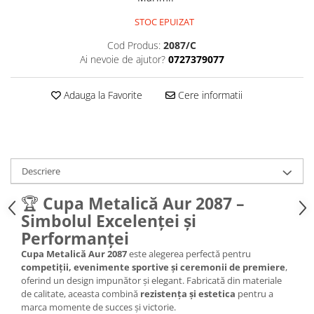
Medalii Non-Tematice
STOC EPUIZAT
Accesorii Medalii
Snur Medalie
Cod Produs:
2087/C
Ai nevoie de ajutor?
0727379077
Medalii Personalizate
Personalizari Medalii
Adauga la Favorite
Cere informatii
Suport medalii
Trofee
Trofee Acril
Trofee Lemn
Descriere
Trofee Rasina
🏆
Cupa Metalică Aur 2087 –
Trofee Metalice
Simbolul Excelenței și
Trofee Sticla
Performanței
Cupa Metalică Aur 2087
este alegerea perfectă pentru
Accesorii Trofee
competiții, evenimente sportive și ceremonii de premiere
,
Personalizari Trofee
oferind un design impunător și elegant. Fabricată din materiale
de calitate, aceasta combină
rezistența și estetica
pentru a
Cutii de Prezentare , Mape
marca momente de succes și victorie.