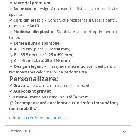
Trofeu Plastic
🔹
Material premium:
✔
Bol metalic
– Asigură un aspect sofisticat și o durabilitate
Figurine
sporită.
Figurine Rasina
✔
Corp din plastic
– Construcție rezistentă și ușoară pentru
manevrare facilă.
Figurine Plastic
✔
Piedestal din plastic
– Stabilitate și suport optim pentru
trofeu.
Accesorii Figurine
🔹
Dimensiuni disponibile:
OUTLET
🏅
A
–
71 cm
(placă:
25 x 190 mm
)
🥈
B
–
55,5 cm
(placă:
25 x 190 mm
)
Cupe Outlet
🥉
C
–
46 cm
(placă:
25 x 190 mm
)
Medalii Outlet
🔹
Design elegant
– Finisaj
auriu strălucitor
, ideal pentru
recunoașterea celor mai bune performanțe.
Trofee Outlet
Personalizare:
Figurine Outlet
✔
Gravură
pe plăcuță din material compozit
✔
Autocolant printat
Personalizari
❗
Personalizarea NU este inclusă în preț!
🏆
Recompensează excelența cu un trofeu impunător și
Produse Personalizate
memorabil!
🏆
Trofee Personalizate
Informatii conformitate produs
Tematica Tricolor
Alte categorii
Review-uri
(0)