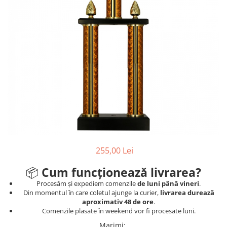
Sah
Ski
Tenis de camp
Tenis de Masa
Volei
Alte ramuri sportive
Cupe
Cupe economice
Cupe standard
255,00 Lei
Cupe premium
Accesorii Cupe
📦
Cum funcționează livrarea?
Personalizari Cupe
Procesăm și expediem comenzile
de luni până vineri
.
Din momentul în care coletul ajunge la curier,
livrarea durează
Medalii
aproximativ 48 de ore
.
Comenzile plasate în weekend vor fi procesate luni.
Medalii Tematice
Marimi
: