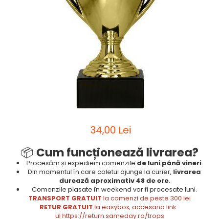
Sah
Ski
Tenis de camp
Tenis de Masa
Volei
Alte ramuri sportive
34,00 Lei
📦
Cum funcționează livrarea?
Procesăm și expediem comenzile
de luni până vineri
.
Din momentul în care coletul ajunge la curier,
livrarea
durează aproximativ 48 de ore
.
Comenzile plasate în weekend vor fi procesate luni.
TRANSPORT GRATUIT
la comenzi de peste 300 lei
RETUR GRATUIT
la easybox, accesand link-
ul
https://return.sameday.ro/trops