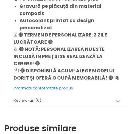
Gravură pe plăcuță din material
compozit
Autocolant printat cu design
personalizat
⏳
🔴 TERMEN DE PERSONALIZARE: 2 ZILE
LUCRĂTOARE 🔴
⚠
🔴 NOTĂ: PERSONALIZAREA NU ESTE
INCLUSĂ ÎN PREȚ ȘI SE REALIZEAZĂ LA
CERERE! 🔴
📦
🔴 DISPONIBILĂ ACUM! ALEGE MODELUL
DORIT ȘI OFERĂ O CUPĂ MEMORABILĂ! 🔴
🚀
Informatii conformitate produs
Review-uri
(0)
Produse similare