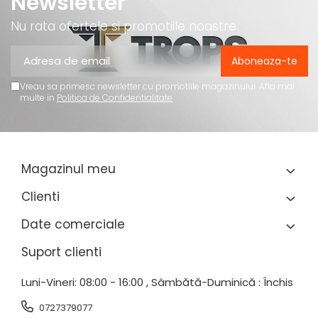
Newsletter
Nu rata ofertele si promotiile noastre
Vreau sa primesc newsletter cu promotiile magazinului. Afla mai
multe in
Politica de Confidentialitate
Magazinul meu
Clienti
Date comerciale
Suport clienti
Luni-Vineri: 08:00 - 16:00 , Sâmbătă-Duminică : Închis
0727379077