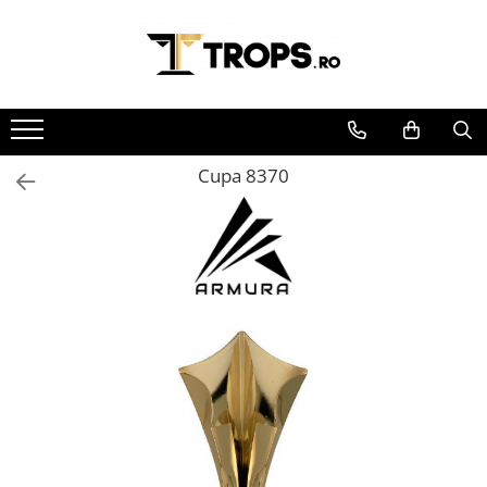
Toate Produsele
Sporturi
Arte Martiale
Cupa 8370
Atletism
Automobilism
Baschet
Ciclism
Darts
Fotbal
Handbal
Inot
Muzica / Dans
Pescuit