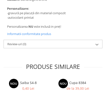
Trofeu Plastic
Personalizare:
Figurine
-gravură pe placuță din material compozit
Figurine Rasina
-autocolant printat
Figurine Plastic
Personalizarea
NU
este inclusă in preț!
Accesorii Figurine
Informatii conformitate produs
OUTLET
Cupe Outlet
Review-uri
(0)
Medalii Outlet
Trofee Outlet
PRODUSE SIMILARE
Figurine Outlet
Personalizari
Produse Personalizate
Saiba S4-8
Cupa 8384
NOU
NOU
Trofee Personalizate
0,40 Lei
de la 39,00 Lei
Tematica Tricolor
Alte categorii