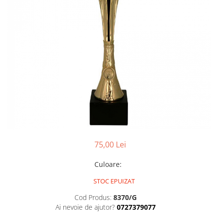
Sah
Ski
Tenis de camp
Tenis de Masa
Volei
Alte ramuri sportive
Cupe
Cupe economice
Cupe standard
75,00 Lei
Cupe premium
Accesorii Cupe
Culoare
:
Personalizari Cupe
STOC EPUIZAT
Medalii
Cod Produs:
8370/G
Medalii Tematice
Ai nevoie de ajutor?
0727379077