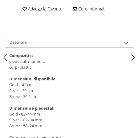
Medalii Non-Tematice
Adauga la Favorite
Cere informatii
Accesorii Medalii
Snur Medalie
Medalii Personalizate
Personalizari Medalii
Descriere
Suport medalii
Compoziție:
Trofee
piedestal- marmură
Trofee Acril
corp- plastic
Trofee Lemn
Dimensiuni disponibile:
Trofee Rasina
Gold - 42 cm
Silver - 39 cm
Trofee Metalice
Bronz - 36,5cm
Trofee Sticla
Dimensiune piedestal:
Accesorii Trofee
Gold - 82x44 mm
Silver - 82x34 mm
Personalizari Trofee
Bronz - 58x24 mm
Cutii de Prezentare , Mape
Culoare:
auriu/argint/bronz