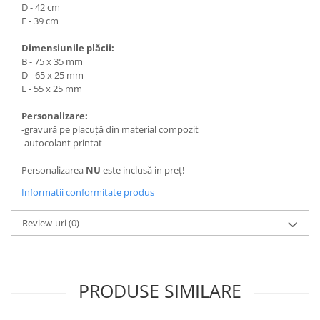
Trofeu Plastic
D - 42 cm
E - 39 cm
Figurine
Figurine Rasina
Dimensiunile plăcii:
B - 75 x 35 mm
Figurine Plastic
D - 65 x 25 mm
E - 55 x 25 mm
Accesorii Figurine
OUTLET
Personalizare:
-gravură pe placuță din material compozit
Cupe Outlet
-autocolant printat
Medalii Outlet
Personalizarea
NU
este inclusă in preț!
Trofee Outlet
Informatii conformitate produs
Figurine Outlet
Personalizari
Review-uri
(0)
Produse Personalizate
Trofee Personalizate
Tematica Tricolor
PRODUSE SIMILARE
Alte categorii