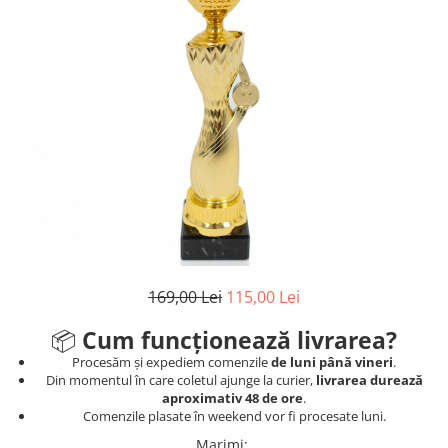
Sah
Ski
Tenis de camp
Tenis de Masa
Volei
Alte ramuri sportive
Cupe
Cupe economice
Cupe standard
169,00 Lei
115,00 Lei
Cupe premium
Accesorii Cupe
📦
Cum funcționează livrarea?
Personalizari Cupe
Procesăm și expediem comenzile
de luni până vineri
.
Din momentul în care coletul ajunge la curier,
livrarea durează
Medalii
aproximativ 48 de ore
.
Comenzile plasate în weekend vor fi procesate luni.
Medalii Tematice
Marimi
: