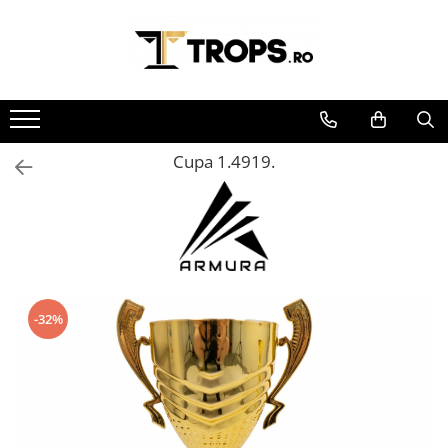
Toate Produsele
Sporturi
Arte Martiale
Cupa 1.4919.
Atletism
Automobilism
Baschet
Ciclism
Darts
Fotbal
-32%
Handbal
Inot
Muzica / Dans
Pescuit