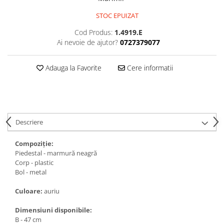
Medalii Non-Tematice
STOC EPUIZAT
Accesorii Medalii
Snur Medalie
Cod Produs:
1.4919.E
Ai nevoie de ajutor?
0727379077
Medalii Personalizate
Personalizari Medalii
Adauga la Favorite
Cere informatii
Suport medalii
Trofee
Trofee Acril
Trofee Lemn
Descriere
Trofee Rasina
Compoziție:
Trofee Metalice
Piedestal - marmură neagră
Corp - plastic
Trofee Sticla
Bol - metal
Accesorii Trofee
Culoare:
auriu
Personalizari Trofee
Dimensiuni disponibile:
Cutii de Prezentare , Mape
B - 47 cm