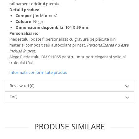
Trofeu Plastic
rafinament oricărui premiu.
Detalii produs:
Figurine
Compoziție
: Marmură
Figurine Rasina
Culoare
: Negru
Dimensiune disponibilă
:
104 X 59 mm
Figurine Plastic
Personalizare:
Piedestalul poate fi personalizat cu gravură pe plăcuța din
Accesorii Figurine
material compozit sau autocolant printat.
Personalizarea nu este
OUTLET
inclusă în preț.
Alege Piedestalul BMX11065 pentru un suport elegant și solid al
Cupe Outlet
trofeului tău!
Medalii Outlet
Informatii conformitate produs
Trofee Outlet
Review-uri
(0)
Figurine Outlet
Personalizari
FAQ
Produse Personalizate
Trofee Personalizate
Tematica Tricolor
PRODUSE SIMILARE
Alte categorii