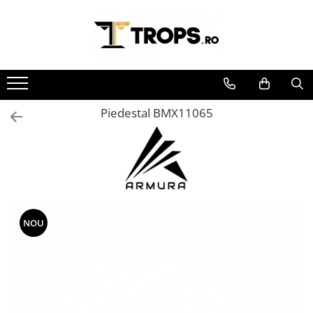
Toate Produsele
Sporturi
Arte Martiale
Piedestal BMX11065
Atletism
Automobilism
Baschet
Ciclism
Darts
Fotbal
NOU
Handbal
Inot
Muzica / Dans
Pescuit