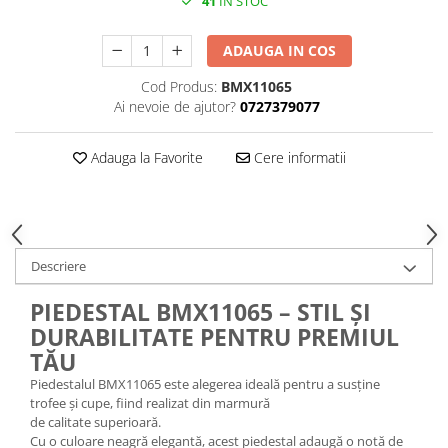
41
IN STOC
Medalii Non-Tematice
Accesorii Medalii
ADAUGA IN COS
Snur Medalie
Cod Produs:
BMX11065
Medalii Personalizate
Ai nevoie de ajutor?
0727379077
Personalizari Medalii
Suport medalii
Adauga la Favorite
Cere informatii
Trofee
Trofee Acril
Trofee Lemn
Descriere
Trofee Rasina
Trofee Metalice
PIEDESTAL BMX11065 – STIL ȘI
DURABILITATE PENTRU PREMIUL
Trofee Sticla
TĂU
Accesorii Trofee
Piedestalul BMX11065 este alegerea ideală pentru a susține
Personalizari Trofee
trofee și cupe, fiind realizat din marmură
de calitate superioară.
Cutii de Prezentare , Mape
Cu o culoare neagră elegantă, acest piedestal adaugă o notă de