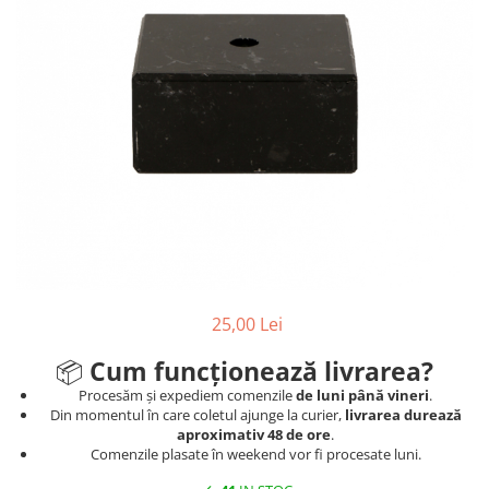
Sah
Ski
Tenis de camp
Tenis de Masa
Volei
Alte ramuri sportive
Cupe
Cupe economice
Cupe standard
25,00 Lei
Cupe premium
Accesorii Cupe
📦
Cum funcționează livrarea?
Personalizari Cupe
Procesăm și expediem comenzile
de luni până vineri
.
Din momentul în care coletul ajunge la curier,
livrarea durează
Medalii
aproximativ 48 de ore
.
Comenzile plasate în weekend vor fi procesate luni.
Medalii Tematice