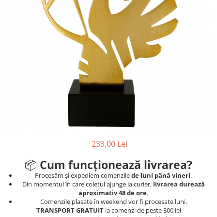
Sah
Ski
Tenis de camp
Tenis de Masa
Volei
Alte ramuri sportive
Cupe
Cupe economice
Cupe standard
233,00 Lei
Cupe premium
Accesorii Cupe
📦
Cum funcționează livrarea?
Personalizari Cupe
Procesăm și expediem comenzile
de luni până vineri
.
Din momentul în care coletul ajunge la curier,
livrarea durează
Medalii
aproximativ 48 de ore
.
Comenzile plasate în weekend vor fi procesate luni.
Medalii Tematice
TRANSPORT GRATUIT
la comenzi de peste 300 lei