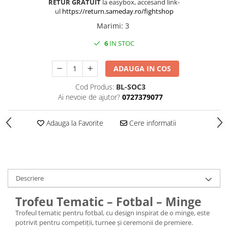
Medalii Non-Tematice
RETUR GRATUIT
la easybox, accesand link-
ul
https://return.sameday.ro/fightshop
Accesorii Medalii
Marimi
:
3
Snur Medalie
6
IN STOC
Medalii Personalizate
Personalizari Medalii
ADAUGA IN COS
Suport medalii
Cod Produs:
BL-SOC3
Trofee
Ai nevoie de ajutor?
0727379077
Trofee Acril
Trofee Lemn
Adauga la Favorite
Cere informatii
Trofee Rasina
Trofee Metalice
Trofee Sticla
Descriere
Accesorii Trofee
Trofeu Tematic – Fotbal – Minge
Personalizari Trofee
Trofeul tematic pentru fotbal, cu design inspirat de o minge, este
Cutii de Prezentare , Mape
potrivit pentru competiții, turnee și ceremonii de premiere.