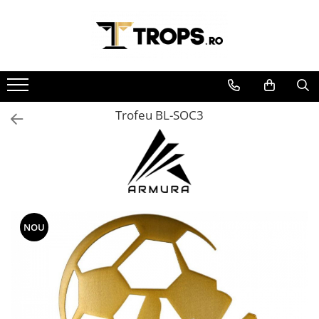
Toate Produsele
Sporturi
Arte Martiale
Trofeu BL-SOC3
Atletism
Automobilism
Baschet
Ciclism
Darts
Fotbal
NOU
Handbal
Inot
Muzica / Dans
Pescuit