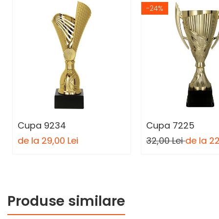
Personalizari Trofee
-24%
Cutii de Prezentare , Mape
Trofeu Plastic
Figurine
Figurine Rasina
Figurine Plastic
Accesorii Figurine
OUTLET
Cupa 9234
Cupa 7225
Cupe Outlet
de la 29,00 Lei
32,00 Lei
de la 22
Medalii Outlet
Trofee Outlet
Figurine Outlet
Personalizari
Produse similare
Produse Personalizate