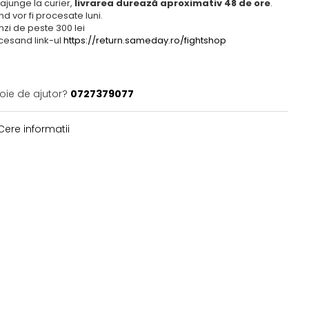
ajunge la curier,
livrarea durează aproximativ 48 de ore
.
 vor fi procesate luni.
zi de peste 300 lei
cesand link-ul
https://return.sameday.ro/fightshop
oie de ajutor?
0727379077
ere informatii