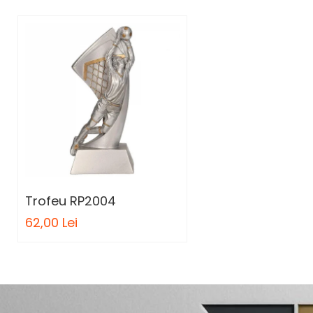
Trofee Personalizate
Tematica Tricolor
Alte categorii
Columbofili
Pompieri
Trofeu RP2004
62,00 Lei