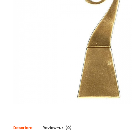
Pescuit
Sah
Ski
Tenis de camp
Tenis de Masa
Volei
Alte ramuri sportive
Cupe
Cupe economice
Cupe standard
Cupe premium
Accesorii Cupe
Personalizari Cupe
Descriere
Review-uri
(0)
Medalii