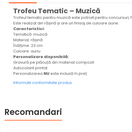
Medalii Tematice
Trofeu Tematic – Muzică
Medalii Non-Tematice
Trofeul tematic pentru muzică este potrivit pentru concursuri, 
Este realizat din rășină și are un finisaj de culoare aurie.
Accesorii Medalii
Caracteristici:
Snur Medalie
Tematică: muzică
Material: rășină
Medalii Personalizate
Înălțime: 23 cm
Culoare: auriu
Personalizari Medalii
Personalizare disponibilă:
Gravură pe plăcuță din material compozit
Suport medalii
Autocolant printat
Trofee
Personalizarea
NU
este inclusă în preț.
Trofee Acril
Informatii conformitate produs
Trofee Lemn
Trofee Rasina
Trofee Metalice
Recomandari
Trofee Sticla
Accesorii Trofee