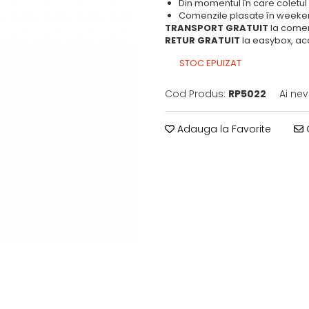
Din momentul în care coletul 
Comenzile plasate în weekend
TRANSPORT GRATUIT
la comen
RETUR GRATUIT
la easybox, ac
STOC EPUIZAT
Cod Produs:
RP5022
Ai nev
Adauga la Favorite
C