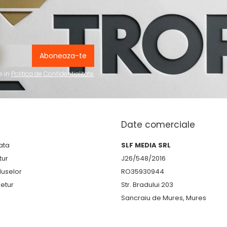
e in
Politica de Confidentialitate
Date comerciale
ata
SLF MEDIA SRL
tur
J26/548/2016
duselor
RO35930944
etur
Str. Bradului 203
Sancraiu de Mures, Mures