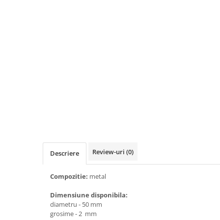
Sah
Ski
Tenis de camp
Tenis de Masa
Volei
Alte ramuri sportive
Cupe
Cupe economice
Cupe standard
Cupe premium
Review-uri
(0)
Descriere
Accesorii Cupe
Compozitie:
metal
Personalizari Cupe
Medalii
Dimensiune disponibila:
diametru - 50 mm
Medalii Tematice
grosime - 2 mm