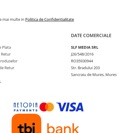
la mai multe in
Politica de Confidentialitate
DATE COMERCIALE
 Plata
SLF MEDIA SRL
e Retur
J26/548/2016
Produselor
RO35930944
de Retur
Str. Bradului 203
Sancraiu de Mures, Mures
L