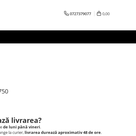
0727379077
0,00
750
ză livrarea?
le
de luni până vineri
.
nge la curier,
livrarea durează aproximativ 48 de ore
.