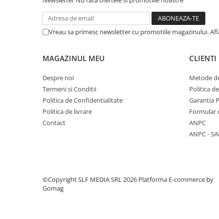
Newsletter
Nu rata ofertele si promotiile noastre
Trofeu Plastic
Figurine
Vreau sa primesc newsletter cu promotiile magazinului. Af
Figurine Rasina
Figurine Plastic
MAGAZINUL MEU
CLIENTI
Accesorii Figurine
OUTLET
Despre noi
Metode de
Termeni si Conditii
Politica d
Cupe Outlet
Politica de Confidentialitate
Garantia 
Medalii Outlet
Politica de livrare
Formular 
Trofee Outlet
Contact
ANPC
ANPC - SA
Figurine Outlet
Personalizari
Produse Personalizate
Trofee Personalizate
©Copyright SLF MEDIA SRL 2026
Platforma E-commerce by
Gomag
Tematica Tricolor
Alte categorii