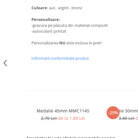
Medalii Non-Tematice
Culoare
: aur, argint , bronz
Accesorii Medalii
Personalizare:
Snur Medalie
-gravura pe placuta din material compozit
Medalii Personalizate
-autocolant printat
Personalizari Medalii
Personalizarea
NU
este inclusa in pret!
Suport medalii
Trofee
Informatii conformitate produs
Trofee Acril
Trofee Lemn
Trofee Rasina
Trofee Metalice
Trofee Sticla
Medalie 45mm MMC1145
Medalie 50m
Accesorii Trofee
-29%
2,70 Lei
de la 1,89 Lei
3,40 Lei
2
Personalizari Trofee
Cutii de Prezentare , Mape