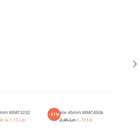
32mm MMC3232
Medalie 45mm MMC4506
Medalie
-31%
-33%
e la 1,15 Lei
2,45 Lei
1,70 Lei
5,2