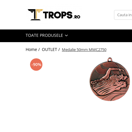
Toate Produsele
Sporturi
TOATE PRODUSELE
Arte Martiale
Atletism
Home /
OUTLET /
Medalie 50mm MMC2750
Automobilism
-90%
Baschet
Ciclism
Darts
Fotbal
Handbal
Inot
Muzica / Dans
Pescuit