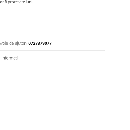
r fi procesate luni.
evoie de ajutor?
0727379077
informatii