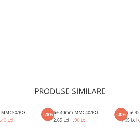
PRODUSE SIMILARE
m MMC50/RO
Medalie 40mm MMC40/RO
Medalie 
-28%
-30%
,40 Lei
2,65 Lei
1,90 Lei
1,65 Lei
d