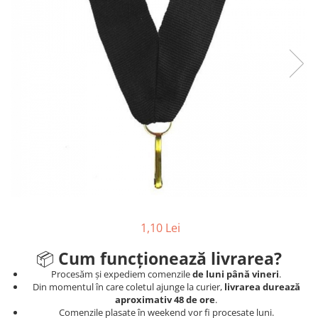
Sah
Ski
Tenis de camp
Tenis de Masa
Volei
Alte ramuri sportive
Cupe
Cupe economice
Cupe standard
Cupe premium
1,10 Lei
Accesorii Cupe
📦
Cum funcționează livrarea?
Personalizari Cupe
Procesăm și expediem comenzile
de luni până vineri
.
Medalii
Din momentul în care coletul ajunge la curier,
livrarea durează
Medalii Tematice
aproximativ 48 de ore
.
Comenzile plasate în weekend vor fi procesate luni.