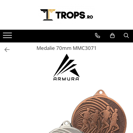
Toate Produsele
Sporturi
Arte Martiale
Medalie 70mm MMC3071
Atletism
Automobilism
Baschet
Ciclism
Darts
Fotbal
Handbal
Inot
Muzica / Dans
Pescuit