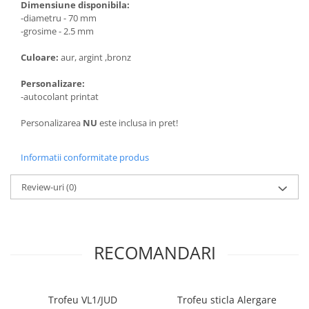
Dimensiune disponibila:
Trofeu Plastic
-diametru - 70 mm
Figurine
-grosime - 2.5 mm
Figurine Rasina
Culoare:
aur, argint ,bronz
Figurine Plastic
Personalizare:
Accesorii Figurine
-autocolant printat
OUTLET
Personalizarea
NU
este inclusa in pret!
Cupe Outlet
Medalii Outlet
Informatii conformitate produs
Trofee Outlet
Review-uri
(0)
Figurine Outlet
Personalizari
Produse Personalizate
RECOMANDARI
Trofee Personalizate
Tematica Tricolor
Alte categorii
Trofeu VL1/JUD
Trofeu sticla Alergare