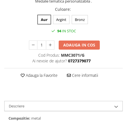
Medalii Non-Tematice
Medalie tematica personalizabila .
Culoare
:
Accesorii Medalii
Snur Medalie
Aur
Argint
Bronz
Medalii Personalizate
94
IN STOC
Personalizari Medalii
Suport medalii
ADAUGA IN COS
Trofee
Cod Produs:
MMC3071/G
Trofee Acril
Ai nevoie de ajutor?
0727379077
Trofee Lemn
Adauga la Favorite
Cere informatii
Trofee Rasina
Trofee Metalice
Trofee Sticla
Accesorii Trofee
Descriere
Personalizari Trofee
Compozitie:
metal
Cutii de Prezentare , Mape