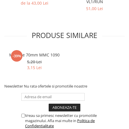
Columbofili
VL1/RUN
de la 43,00 Lei
51,00 Lei
Pompieri
PRODUSE SIMILARE
Medalie 70mm MMC 1090
-39%
5,20 Lei
3,15 Lei
Newsletter
Nu rata ofertele si promotiile noastre
Vreau sa primesc newsletter cu promotiile
magazinului. Afla mai multe in
Politica de
Confidentialitate