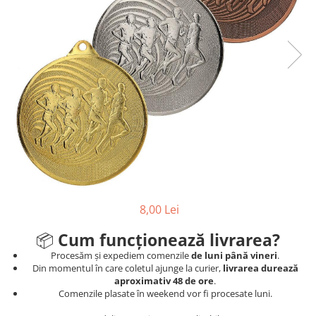
Sah
Ski
Tenis de camp
Tenis de Masa
Volei
Alte ramuri sportive
Cupe
Cupe economice
Cupe standard
8,00 Lei
Cupe premium
Accesorii Cupe
📦
Cum funcționează livrarea?
Personalizari Cupe
Procesăm și expediem comenzile
de luni până vineri
.
Din momentul în care coletul ajunge la curier,
livrarea durează
Medalii
aproximativ 48 de ore
.
Comenzile plasate în weekend vor fi procesate luni.
Medalii Tematice