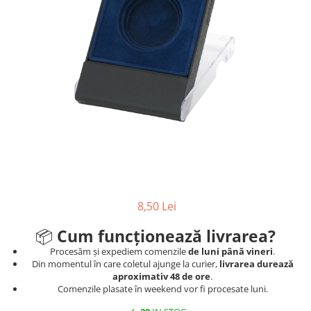
Ski
Tenis de camp
Tenis de Masa
Volei
Alte ramuri sportive
8,50 Lei
📦
Cum funcționează livrarea?
Procesăm și expediem comenzile
de luni până vineri
.
Din momentul în care coletul ajunge la curier,
livrarea durează
aproximativ 48 de ore
.
Comenzile plasate în weekend vor fi procesate luni.