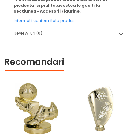
piedestal si piulita,acestea le gasiti la
sectiunea- Accesorii Figurine.
Informatii conformitate produs
Review-uri
(0)
Recomandari