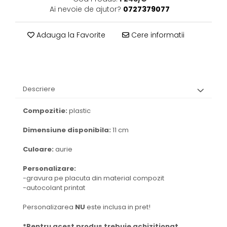
Ai nevoie de ajutor?
0727379077
Adauga la Favorite
Cere informatii
Descriere
Compozitie:
plastic
Dimensiune disponibila:
11 cm
Culoare:
aurie
Personalizare:
-gravura pe placuta din material compozit
-autocolant printat
Personalizarea
NU
este inclusa in pret!
*Pentru acest produs trebuie achizitionat