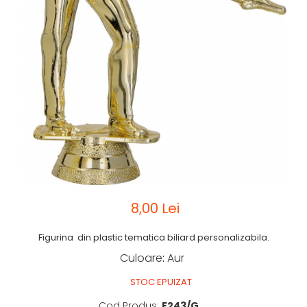
Sah
Ski
Tenis de camp
Tenis de Masa
Volei
Alte ramuri sportive
8,00 Lei
Figurina din plastic tematica biliard personalizabila.
Culoare
:
Aur
STOC EPUIZAT
Cod Produs:
F243/G