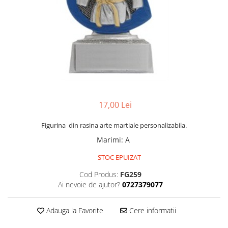
Ski
Tenis de camp
Tenis de Masa
Volei
Alte ramuri sportive
17,00 Lei
Figurina din rasina arte martiale personalizabila.
Marimi
:
A
STOC EPUIZAT
Cod Produs:
FG259
Ai nevoie de ajutor?
0727379077
Adauga la Favorite
Cere informatii