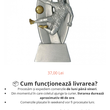
Ski
Tenis de camp
Tenis de Masa
Volei
Alte ramuri sportive
37,00 Lei
📦
Cum funcționează livrarea?
Procesăm și expediem comenzile
de luni până vineri
.
Din momentul în care coletul ajunge la curier,
livrarea durează
aproximativ 48 de ore
.
Comenzile plasate în weekend vor fi procesate luni.