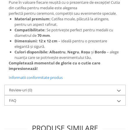
Pune în valoare fiecare reușită cu o prezentare de excepție! Cutia
din catifea pentru medalie este alegerea
perfectă pentru ceremonii, competiții sau evenimente speciale.
Material premium:
Catifea moale, plăcută la atingere,
pentru un aspect rafinat.
Compatibilitate:
Se potrivește perfect pentru medalii cu
diametrul de
70 mm
.
Dimensiuni:
12 x 12 cm
– ideală pentru o prezentare
elegantă și sigură.
Culori disponibile:
Albastru
,
Negru
,
Roșu
și
Bordo
– alege
nuanța care se potrivește evenimentului tău.
Completează momentul de glorie cu o cutie care
impresionează!
Informatii conformitate produs
Review-uri
(0)
FAQ
PRODUSE SIMILARE