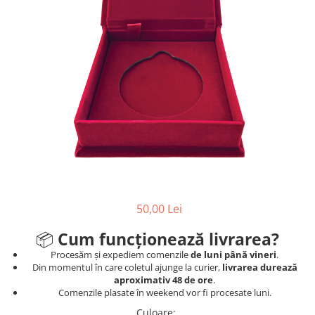
Ski
Tenis de camp
Tenis de Masa
Volei
Alte ramuri sportive
50,00 Lei
📦
Cum funcționează livrarea?
Procesăm și expediem comenzile
de luni până vineri
.
Din momentul în care coletul ajunge la curier,
livrarea durează
aproximativ 48 de ore
.
Comenzile plasate în weekend vor fi procesate luni.
Culoare
: