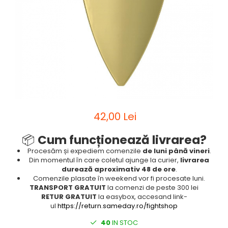
Sah
Ski
Tenis de camp
Tenis de Masa
Volei
Alte ramuri sportive
42,00 Lei
📦
Cum funcționează livrarea?
Procesăm și expediem comenzile
de luni până vineri
.
Din momentul în care coletul ajunge la curier,
livrarea
durează aproximativ 48 de ore
.
Comenzile plasate în weekend vor fi procesate luni.
TRANSPORT GRATUIT
la comenzi de peste 300 lei
RETUR GRATUIT
la easybox, accesand link-
ul
https://return.sameday.ro/fightshop
40
IN STOC