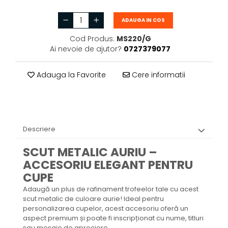
ADAUGA IN COS
Cod Produs:
MS220/G
Ai nevoie de ajutor?
0727379077
Adauga la Favorite
Cere informatii
Descriere
SCUT METALIC AURIU –
ACCESORIU ELEGANT PENTRU
CUPE
Adaugă un plus de rafinament trofeelor tale cu acest
scut metalic de culoare aurie! Ideal pentru
personalizarea cupelor, acest accesoriu oferă un
aspect premium și poate fi inscripționat cu nume, titluri
sau mesaje de apreciere.