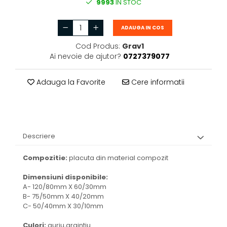
9993
IN STOC
ADAUGA IN COS
Cod Produs:
Grav1
Ai nevoie de ajutor?
0727379077
Adauga la Favorite
Cere informatii
Descriere
Compozitie:
placuta din material compozit
Dimensiuni disponibile:
A- 120/80mm X 60/30mm
B- 75/50mm X 40/20mm
C- 50/40mm X 30/10mm
Culori:
auriu,argintiu