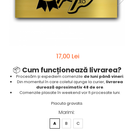
Sah
Ski
Tenis de camp
Tenis de Masa
Volei
Alte ramuri sportive
17,00 Lei
📦
Cum funcționează livrarea?
Procesăm și expediem comenzile
de luni până vineri
.
Din momentul în care coletul ajunge la curier,
livrarea
durează aproximativ 48 de ore
.
Comenzile plasate în weekend vor fi procesate luni.
Placuta gravata.
Marimi
:
A
B
C