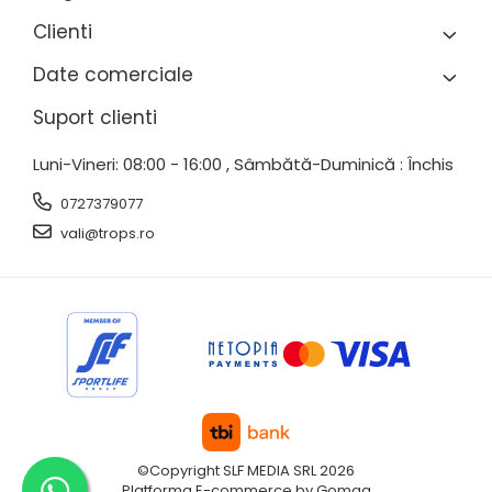
Clienti
Date comerciale
Suport clienti
Luni-Vineri: 08:00 - 16:00 , Sâmbătă-Duminică : Închis
0727379077
vali@trops.ro
©Copyright SLF MEDIA SRL 2026
Platforma E-commerce by Gomag