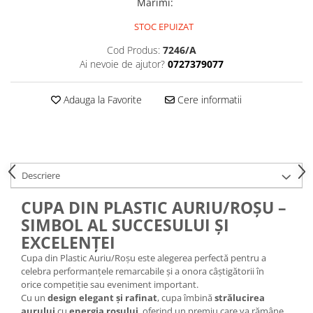
Medalii Non-Tematice
Marimi
:
Accesorii Medalii
STOC EPUIZAT
Snur Medalie
Cod Produs:
7246/A
Ai nevoie de ajutor?
0727379077
Medalii Personalizate
Personalizari Medalii
Adauga la Favorite
Cere informatii
Suport medalii
Trofee
Trofee Acril
Trofee Lemn
Descriere
Trofee Rasina
CUPA DIN PLASTIC AURIU/ROȘU –
Trofee Metalice
SIMBOL AL SUCCESULUI ȘI
Trofee Sticla
EXCELENȚEI
Accesorii Trofee
Cupa din Plastic Auriu/Roșu este alegerea perfectă pentru a
celebra performanțele remarcabile și a onora câștigătorii în
Personalizari Trofee
orice competiție sau eveniment important.
Cutii de Prezentare , Mape
Cu un
design elegant și rafinat
, cupa îmbină
strălucirea
aurului
cu
energia roșului
, oferind un premiu care va rămâne