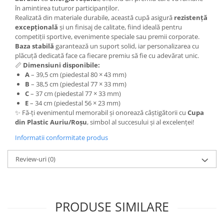
Trofeu Plastic
în amintirea tuturor participanților.
Realizată din materiale durabile, această cupă asigură
rezistență
Figurine
excepțională
și un finisaj de calitate, fiind ideală pentru
Figurine Rasina
competiții sportive, evenimente speciale sau premii corporate.
Baza stabilă
garantează un suport solid, iar personalizarea cu
Figurine Plastic
plăcuță dedicată face ca fiecare premiu să fie cu adevărat unic.
Accesorii Figurine
📏
Dimensiuni disponibile:
A
– 39,5 cm (piedestal 80 × 43 mm)
OUTLET
B
– 38,5 cm (piedestal 77 × 33 mm)
Cupe Outlet
C
– 37 cm (piedestal 77 × 33 mm)
E
– 34 cm (piedestal 56 × 23 mm)
Medalii Outlet
✨ Fă-ți evenimentul memorabil și onorează câștigătorii cu
Cupa
din Plastic Auriu/Roșu
, simbol al succesului și al excelenței!
Trofee Outlet
Informatii conformitate produs
Figurine Outlet
Personalizari
Review-uri
(0)
Produse Personalizate
Trofee Personalizate
Tematica Tricolor
PRODUSE SIMILARE
Alte categorii