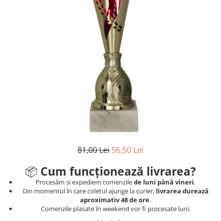
Sah
Ski
Tenis de camp
Tenis de Masa
Volei
Alte ramuri sportive
Cupe
Cupe economice
Cupe standard
Cupe premium
81,00 Lei
56,50 Lei
Accesorii Cupe
📦
Cum funcționează livrarea?
Personalizari Cupe
Procesăm și expediem comenzile
de luni până vineri
.
Din momentul în care coletul ajunge la curier,
livrarea durează
Medalii
aproximativ 48 de ore
.
Medalii Tematice
Comenzile plasate în weekend vor fi procesate luni.