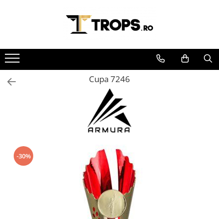
Toate Produsele
Sporturi
Arte Martiale
Cupa 7246
Atletism
Automobilism
Baschet
Ciclism
Darts
Fotbal
-30%
Handbal
Inot
Muzica / Dans
Pescuit