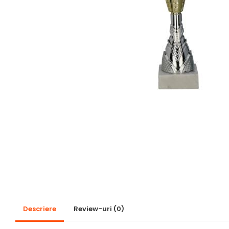
Pescuit
Sah
Ski
Tenis de camp
Tenis de Masa
Volei
Alte ramuri sportive
Cupe
Cupe economice
Cupe standard
Cupe premium
Accesorii Cupe
Personalizari Cupe
Descriere
Review-uri
(0)
Medalii