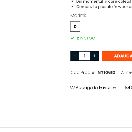
Din momentul în care coletul 
Comenzile plasate în weekend
Marimi
:
D
2
IN STOC
ADAUGA
Cod Produs:
NT1061D
Ai ne
Adauga la Favorite
C