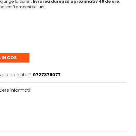
ajunge la curier,
livrarea durează aproximativ 48 de ore
.
 vor fi procesate luni.
 IN COS
voie de ajutor?
0727379077
ere informatii