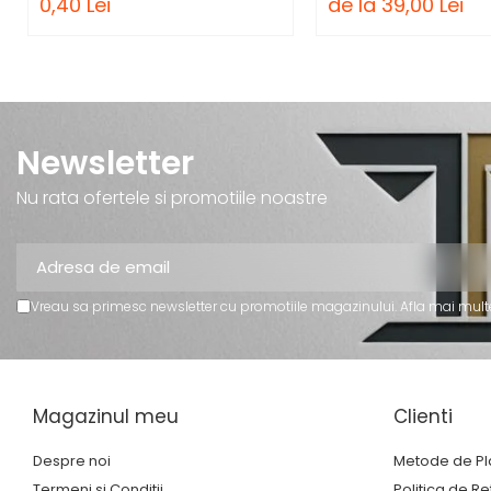
0,40 Lei
de la 39,00 Lei
Trofee Personalizate
Tematica Tricolor
Alte categorii
Columbofili
Pompieri
Newsletter
Nu rata ofertele si promotiile noastre
Vreau sa primesc newsletter cu promotiile magazinului. Afla mai mult
Magazinul meu
Clienti
Despre noi
Metode de Pl
Termeni si Conditii
Politica de Re