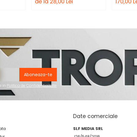
de la 28,00 Lei
170,00 L
e in
Politica de Confidentialitate
Date comerciale
ata
SLF MEDIA SRL
tur
J26/548/2016