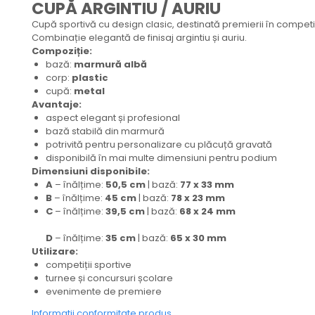
CUPĂ ARGINTIU / AURIU
Medalii Tematice
Cupă sportivă cu design clasic, destinată premierii în competiț
Medalii Non-Tematice
Combinație elegantă de finisaj argintiu și auriu.
Compoziție:
Accesorii Medalii
bază:
marmură albă
corp:
plastic
Snur Medalie
cupă:
metal
Medalii Personalizate
Avantaje:
aspect elegant și profesional
Personalizari Medalii
bază stabilă din marmură
potrivită pentru personalizare cu plăcuță gravată
Suport medalii
disponibilă în mai multe dimensiuni pentru podium
Trofee
Dimensiuni disponibile:
A
– înălțime:
50,5 cm
| bază:
77 x 33 mm
Trofee Acril
B
– înălțime:
45 cm
| bază:
78 x 23 mm
Trofee Lemn
C
– înălțime:
39,5 cm
| bază:
68 x 24 mm
Trofee Rasina
D
– înălțime:
35 cm
| bază:
65 x 30 mm
Utilizare:
Trofee Metalice
competiții sportive
turnee și concursuri școlare
Trofee Sticla
evenimente de premiere
Accesorii Trofee
Informatii conformitate produs