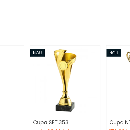
NOU
NOU
Cupa SET.353
Cupa N