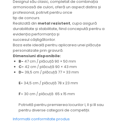
Designul său clasic, completat de combinația
armonioasă de culori, oferă un aspect distins și
profesional, potrivit pentru orice
tip de concurs.
Realizată din
metal rezistent
, cupa asigură
durabilitate și stabilitate, fiind concepută pentru a
evidenția performanța și
succesul câștigătorilor.
Baza este ideală pentru aplicarea unei plăcuțe
personalizate prin gravură.
Dimensiuni disponibile:
B-
47 cm / plăcuță 90 × 50 mm
C-
42 cm / plăcuță 90 × 43 mm
D-
39,5 cm / plăcuță 77 × 33 mm
E-
34,5 cm / plăcuță 78 x 23 mm
F-
30 cm / plăcuță 65 x 15 mm
Potrivită pentru premierea locurilor I, II și III sau
pentru diverse categorii de competiții.
Informatii conformitate produs