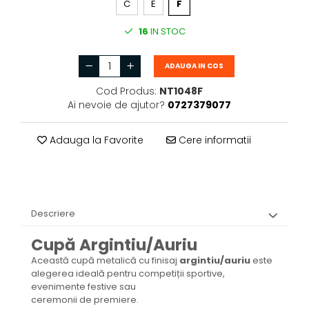
C
E
F
16
IN STOC
ADAUGA IN COS
Cod Produs:
NT1048F
Ai nevoie de ajutor?
0727379077
Adauga la Favorite
Cere informatii
Descriere
Cupă Argintiu/Auriu
Această cupă metalică cu finisaj
argintiu/auriu
este
alegerea ideală pentru competiții sportive,
evenimente festive sau
ceremonii de premiere.