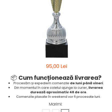
Sah
Ski
Tenis de camp
Tenis de Masa
Volei
Alte ramuri sportive
95,00 Lei
📦
Cum funcționează livrarea?
Procesăm și expediem comenzile
de luni până vineri
.
Din momentul în care coletul ajunge la curier,
livrarea
durează aproximativ 48 de ore
.
Comenzile plasate în weekend vor fi procesate luni.
Marimi
: