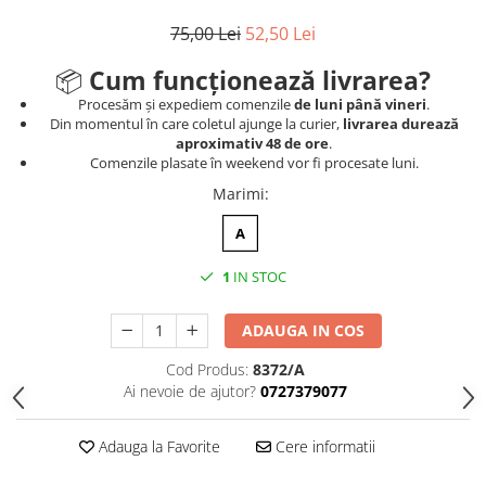
Medalii Non-Tematice
75,00 Lei
52,50 Lei
Accesorii Medalii
Snur Medalie
📦
Cum funcționează livrarea?
Medalii Personalizate
Procesăm și expediem comenzile
de luni până vineri
.
Din momentul în care coletul ajunge la curier,
livrarea durează
Personalizari Medalii
aproximativ 48 de ore
.
Comenzile plasate în weekend vor fi procesate luni.
Suport medalii
Marimi
:
Trofee
Trofee Acril
A
Trofee Lemn
1
IN STOC
Trofee Rasina
Trofee Metalice
ADAUGA IN COS
Trofee Sticla
Cod Produs:
8372/A
Ai nevoie de ajutor?
0727379077
Accesorii Trofee
Personalizari Trofee
Adauga la Favorite
Cere informatii
Cutii de Prezentare , Mape