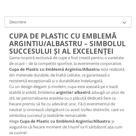
Trofeu Plastic
Figurine
Figurine Rasina
Descriere
Figurine Plastic
CUPA DE PLASTIC CU EMBLEMĂ
Accesorii Figurine
ARGINTIU/ALBASTRU – SIMBOLUL
OUTLET
SUCCESULUI ȘI AL EXCELENȚEI
Cupe Outlet
Gama noastră exclusivă de cupe a fost creată pentru o varietate
de ocazii – de la competiții sportive, la evenimente corporative.
Medalii Outlet
Cupa de Plastic cu Emblemă Argintiu/Albastru
este realizată
Trofee Outlet
din materiale durabile, de înaltă calitate, ce garantează o
rezistență excepțională și o durabilitate îndelungată.
Figurine Outlet
Cu un design elegant și modern, cupa este așezată pe o bază
stabilă și solidă. Emblema
argintie/ albastră
adaugă un plus de
Personalizari
stil, iar personalizarea acesteia cu o plăcuță dedicată face ca
Produse Personalizate
fiecare premiu să fie cu adevărat unic. Fă-ți evenimentul de
neuitat și onorează câștigătorii cu acest trofeu distinctiv, care va
Trofee Personalizate
simboliza succesul și realizările remarcabile.
Tematica Tricolor
Alege
Cupa de Plastic cu Emblemă Argintiu/Albastru
și
asigură-te că fiecare moment de triumf va fi sărbătorit așa cum
Alte categorii
se cuvine!