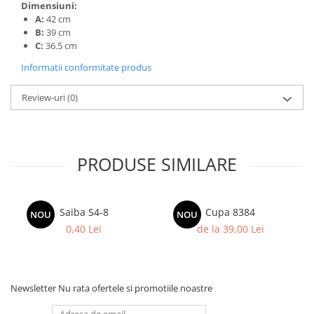
Columbofili
Dimensiuni:
A:
42 cm
Pompieri
B:
39 cm
C:
36.5 cm
Informatii conformitate produs
Review-uri
(0)
PRODUSE SIMILARE
Saiba S4-8
Cupa 8384
NOU
NOU
0,40 Lei
de la 39,00 Lei
Newsletter
Nu rata ofertele si promotiile noastre