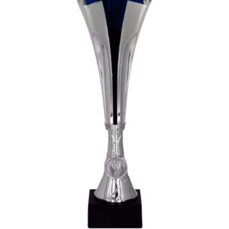
Sah
Ski
Tenis de camp
Tenis de Masa
Volei
Alte ramuri sportive
Cupe
Cupe economice
Cupe standard
Cupe premium
Accesorii Cupe
Personalizari Cupe
Medalii
Medalii Tematice