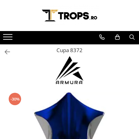
Toate Produsele
Sporturi
Arte Martiale
Cupa 8372
Atletism
Automobilism
Baschet
Ciclism
Darts
Fotbal
-30%
Handbal
Inot
Muzica / Dans
Pescuit