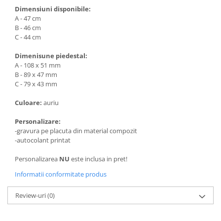
Trofeu Plastic
Dimensiuni disponibile:
A - 47 cm
Figurine
B - 46 cm
Figurine Rasina
C - 44 cm
Figurine Plastic
Dimenisune piedestal:
Accesorii Figurine
A - 108 x 51 mm
B - 89 x 47 mm
OUTLET
C - 79 x 43 mm
Cupe Outlet
Culoare:
auriu
Medalii Outlet
Personalizare:
Trofee Outlet
-gravura pe placuta din material compozit
Figurine Outlet
-autocolant printat
Personalizari
Personalizarea
NU
este inclusa in pret!
Produse Personalizate
Informatii conformitate produs
Trofee Personalizate
Review-uri
(0)
Tematica Tricolor
Alte categorii