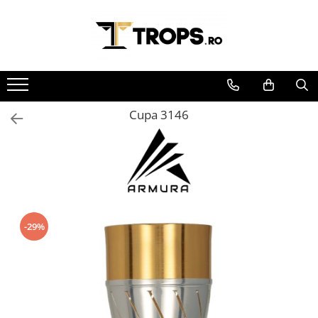
Toate Produsele
Sporturi
Arte Martiale
Cupa 3146
Atletism
Automobilism
Baschet
Ciclism
Darts
Fotbal
-29%
Handbal
Inot
Muzica / Dans
Pescuit