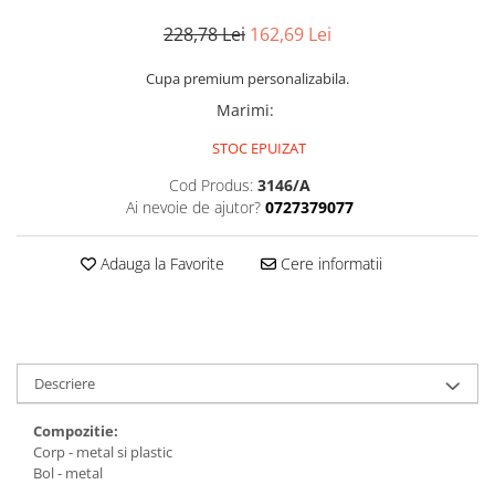
Medalii Non-Tematice
228,78 Lei
162,69 Lei
Accesorii Medalii
Snur Medalie
Cupa premium personalizabila.
Medalii Personalizate
Marimi
:
Personalizari Medalii
STOC EPUIZAT
Suport medalii
Cod Produs:
3146/A
Trofee
Ai nevoie de ajutor?
0727379077
Trofee Acril
Adauga la Favorite
Cere informatii
Trofee Lemn
Trofee Rasina
Trofee Metalice
Trofee Sticla
Descriere
Accesorii Trofee
Compozitie:
Personalizari Trofee
Corp - metal si plastic
Cutii de Prezentare , Mape
Bol - metal