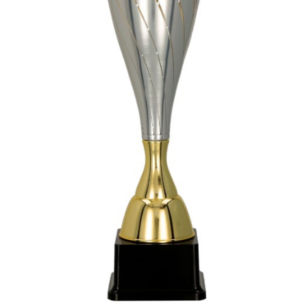
Sah
Ski
Tenis de camp
Tenis de Masa
Volei
Alte ramuri sportive
Cupe
Cupe economice
Cupe standard
Cupe premium
Accesorii Cupe
Personalizari Cupe
Medalii
Medalii Tematice