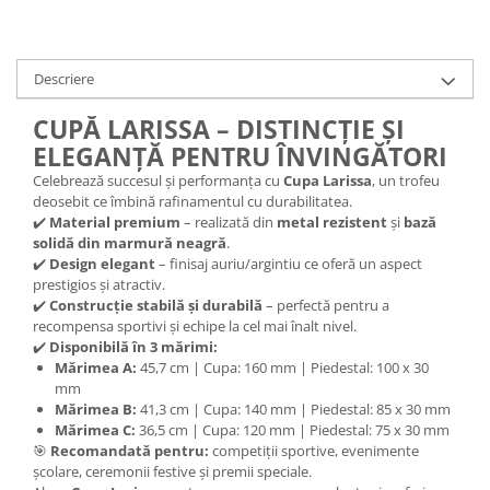
Descriere
CUPĂ LARISSA – DISTINCȚIE ȘI
ELEGANȚĂ PENTRU ÎNVINGĂTORI
Celebrează succesul și performanța cu
Cupa Larissa
, un trofeu
deosebit ce îmbină rafinamentul cu durabilitatea.
✔️
Material premium
– realizată din
metal rezistent
și
bază
solidă din marmură neagră
.
✔️
Design elegant
– finisaj auriu/argintiu ce oferă un aspect
prestigios și atractiv.
✔️
Construcție stabilă și durabilă
– perfectă pentru a
recompensa sportivi și echipe la cel mai înalt nivel.
✔️
Disponibilă în 3 mărimi:
Mărimea A:
45,7 cm | Cupa: 160 mm | Piedestal: 100 x 30
mm
Mărimea B:
41,3 cm | Cupa: 140 mm | Piedestal: 85 x 30 mm
Mărimea C:
36,5 cm | Cupa: 120 mm | Piedestal: 75 x 30 mm
🎯
Recomandată pentru:
competiții sportive, evenimente
școlare, ceremonii festive și premii speciale.