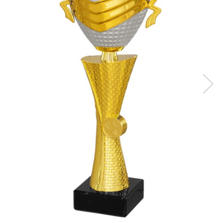
Ski
Tenis de camp
Tenis de Masa
Volei
Alte ramuri sportive