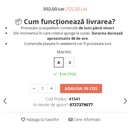
392,00 Lei
255,00 Lei
📦
Cum funcționează livrarea?
Procesăm și expediem comenzile
de luni până vineri
.
Din momentul în care coletul ajunge la curier,
livrarea durează
aproximativ 48 de ore
.
Comenzile plasate în weekend vor fi procesate luni.
Marimi
:
A
B
1
IN STOC
ADAUGA IN COS
Cod Produs:
41541
Ai nevoie de ajutor?
0727379077
Adauga la Favorite
Cere informatii