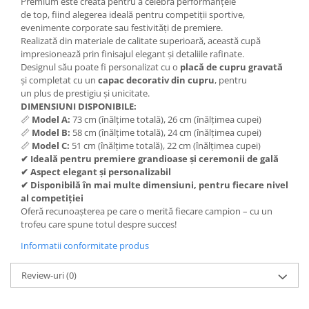
Premium este creată pentru a celebra performanțele
Trofeu Plastic
de top, fiind alegerea ideală pentru competiții sportive,
Figurine
evenimente corporate sau festivități de premiere.
Realizată din materiale de calitate superioară, această cupă
Figurine Rasina
impresionează prin finisajul elegant și detaliile rafinate.
Figurine Plastic
Designul său poate fi personalizat cu o
placă de cupru gravată
și completat cu un
capac decorativ din cupru
, pentru
Accesorii Figurine
un plus de prestigiu și unicitate.
DIMENSIUNI DISPONIBILE:
OUTLET
📏
Model A:
73 cm (înălțime totală), 26 cm (înălțimea cupei)
Cupe Outlet
📏
Model B:
58 cm (înălțime totală), 24 cm (înălțimea cupei)
📏
Model C:
51 cm (înălțime totală), 22 cm (înălțimea cupei)
Medalii Outlet
✔ Ideală pentru premiere grandioase și ceremonii de gală
Trofee Outlet
✔ Aspect elegant și personalizabil
✔ Disponibilă în mai multe dimensiuni, pentru fiecare nivel
Figurine Outlet
al competiției
Oferă recunoașterea pe care o merită fiecare campion – cu un
Personalizari
trofeu care spune totul despre succes!
Produse Personalizate
Informatii conformitate produs
Trofee Personalizate
Tematica Tricolor
Review-uri
(0)
Alte categorii