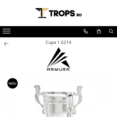
Toate Produsele
Sporturi
Arte Martiale
Cupa 1.0214
Atletism
Automobilism
Baschet
Ciclism
Darts
Fotbal
NOU
Handbal
Inot
Muzica / Dans
Pescuit