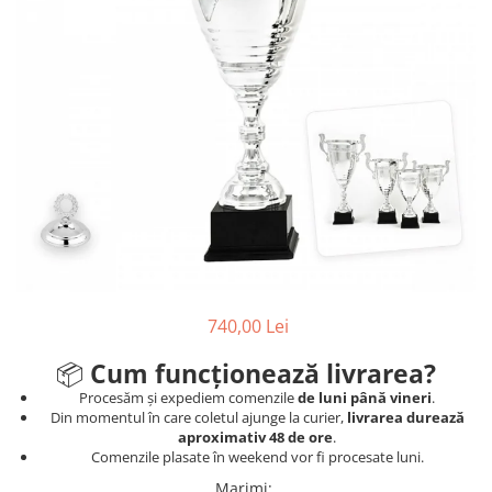
Sah
Ski
Tenis de camp
Tenis de Masa
Volei
Alte ramuri sportive
Cupe
Cupe economice
Cupe standard
740,00 Lei
Cupe premium
Accesorii Cupe
📦
Cum funcționează livrarea?
Personalizari Cupe
Procesăm și expediem comenzile
de luni până vineri
.
Din momentul în care coletul ajunge la curier,
livrarea durează
Medalii
aproximativ 48 de ore
.
Comenzile plasate în weekend vor fi procesate luni.
Medalii Tematice
Marimi
: