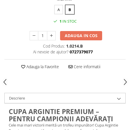
Medalii Non-Tematice
Accesorii Medalii
A
B
Snur Medalie
1
IN STOC
Medalii Personalizate
ADAUGA IN COS
Personalizari Medalii
Suport medalii
Cod Produs:
1.0214.B
Ai nevoie de ajutor?
0727379077
Trofee
Trofee Acril
Adauga la Favorite
Cere informatii
Trofee Lemn
Trofee Rasina
Trofee Metalice
Trofee Sticla
Descriere
Accesorii Trofee
CUPA ARGINTIE PREMIUM –
Personalizari Trofee
PENTRU CAMPIONII ADEVĂRAȚI
Cutii de Prezentare , Mape
Cele mai mari victorii merită un trofeu impunător! Cupa Argintie