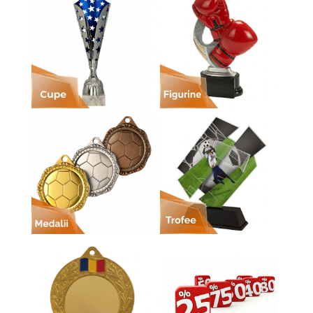
Sah
Ski
Tenis de camp
Tenis de Masa
Volei
Alte ramuri sportive