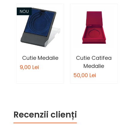
NOU
Cutie Medalie
Cutie Catifea
Et
Medalie
9,00 Lei
8,0
50,00 Lei
Recenzii clienți