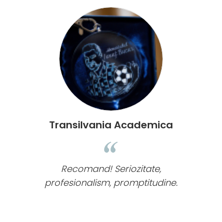
Transilvania Academica
Recomand! Seriozitate,
O
ar
profesionalism, promptitudine.