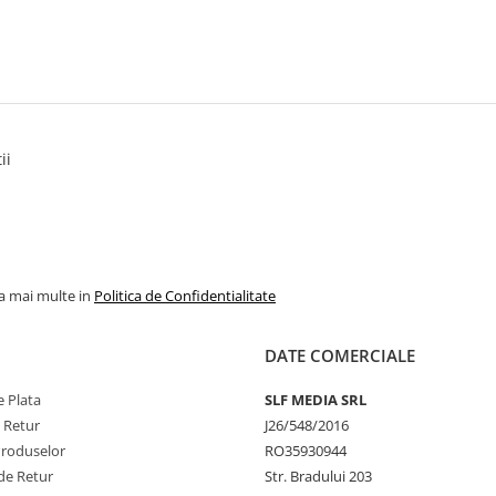
ii
la mai multe in
Politica de Confidentialitate
DATE COMERCIALE
 Plata
SLF MEDIA SRL
e Retur
J26/548/2016
Produselor
RO35930944
de Retur
Str. Bradului 203