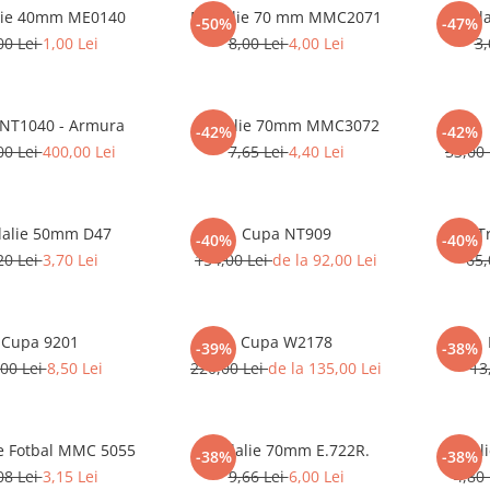
ie 40mm ME0140
Medalie 70 mm MMC2071
Meda
-50%
-47%
00 Lei
1,00 Lei
8,00 Lei
4,00 Lei
3,
NT1040 - Armura
Medalie 70mm MMC3072
-42%
-42%
00 Lei
400,00 Lei
7,65 Lei
4,40 Lei
53,00
alie 50mm D47
Cupa NT909
T
-40%
-40%
20 Lei
3,70 Lei
154,00 Lei
de la 92,00 Lei
65,
Cupa 9201
Cupa W2178
-39%
-38%
,00 Lei
8,50 Lei
220,00 Lei
de la 135,00 Lei
13
e Fotbal MMC 5055
Medalie 70mm E.722R.
Medal
-38%
-38%
08 Lei
3,15 Lei
9,66 Lei
6,00 Lei
4,80