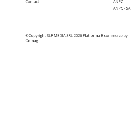
Contact
ANPC
Trofeu Plastic
ANPC - SA
Figurine
Figurine Rasina
Figurine Plastic
©Copyright SLF MEDIA SRL 2026
Platforma E-commerce by
Accesorii Figurine
Gomag
OUTLET
Cupe Outlet
Medalii Outlet
Trofee Outlet
Figurine Outlet
Personalizari
Produse Personalizate
Trofee Personalizate
Tematica Tricolor
Alte categorii