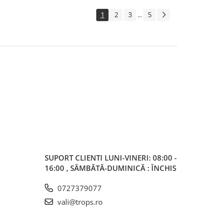
1
2
3
5
...
SUPORT CLIENTI
LUNI-VINERI: 08:00 -
16:00 , SÂMBĂTĂ-DUMINICĂ : ÎNCHIS
0727379077
vali@trops.ro