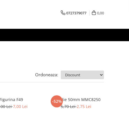
0727379077
0,00
Ordoneaza:
Figurina F49
Medalie 50mm MMC8250
-52%
,00 Lei
7,00 Lei
5,70 Lei
2,75 Lei