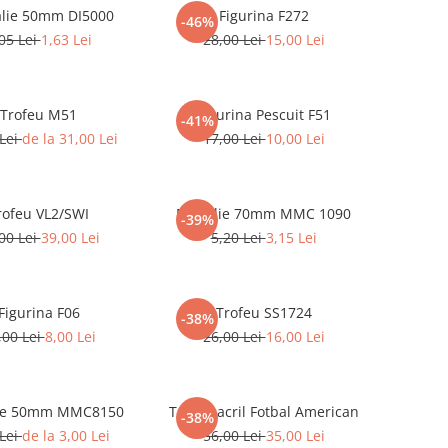
lie 50mm DI5000
Figurina F272
-46%
05 Lei
1,63 Lei
28,00 Lei
15,00 Lei
Trofeu M51
Figurina Pescuit F51
-41%
 Lei
de la 31,00 Lei
17,00 Lei
10,00 Lei
rofeu VL2/SWI
Medalie 70mm MMC 1090
-39%
00 Lei
39,00 Lei
5,20 Lei
3,15 Lei
Figurina F06
Trofeu SS1724
-38%
,00 Lei
8,00 Lei
26,00 Lei
16,00 Lei
ie 50mm MMC8150
Trofeu acril Fotbal American
-38%
 Lei
de la 3,00 Lei
56,00 Lei
35,00 Lei