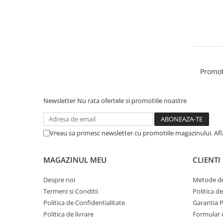
Medalii Non-Tematice
Accesorii Medalii
Snur Medalie
Medalii Personalizate
Personalizari Medalii
Promot
Suport medalii
Trofee
Newsletter
Nu rata ofertele si promotiile noastre
Trofee Acril
Trofee Lemn
Vreau sa primesc newsletter cu promotiile magazinului. Af
Trofee Rasina
Trofee Metalice
MAGAZINUL MEU
CLIENTI
Trofee Sticla
Despre noi
Metode de
Accesorii Trofee
Termeni si Conditii
Politica d
Personalizari Trofee
Politica de Confidentialitate
Garantia 
Cutii de Prezentare , Mape
Politica de livrare
Formular 