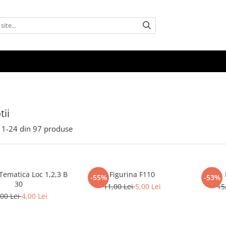
ii
1-
24
din
97
produse
Tematica Loc 1,2,3 B
Figurina F110
-55%
-53%
30
11,00 Lei
5,00 Lei
15
,00 Lei
4,00 Lei