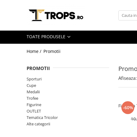
Toate Produsele
Sporturi
TOATE PRODUSELE
Arte Martiale
Atletism
Home /
Promotii
Automobilism
Promot
PROMOTII
Baschet
Afiseaza:
Ciclism
Sporturi
Cupe
Darts
Medalii
Fotbal
Trofee
Figurine
Figurina 
Handbal
-60%
OUTLET
Inot
Tematica Tricolor
10
Alte categorii
Muzica / Dans
Pescuit