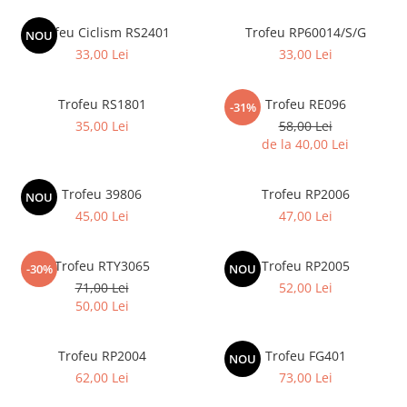
Ski
Trofeu Ciclism RS2401
Trofeu RP60014/S/G
NOU
Tenis de camp
33,00 Lei
33,00 Lei
Tenis de Masa
Volei
Trofeu RS1801
Trofeu RE096
-31%
35,00 Lei
58,00 Lei
Alte ramuri sportive
de la 40,00 Lei
Trofeu 39806
Trofeu RP2006
NOU
45,00 Lei
47,00 Lei
Trofeu RTY3065
Trofeu RP2005
-30%
NOU
71,00 Lei
52,00 Lei
50,00 Lei
Trofeu RP2004
Trofeu FG401
NOU
62,00 Lei
73,00 Lei