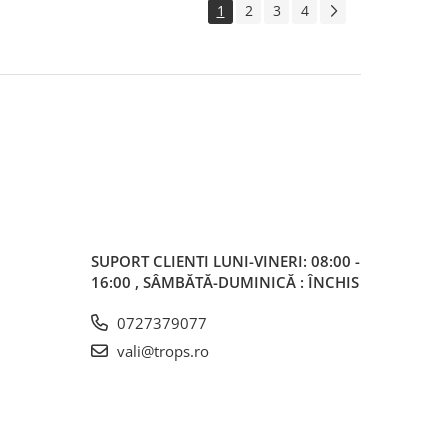
1
2
3
4
SUPORT CLIENTI
LUNI-VINERI: 08:00 -
16:00 , SÂMBĂTĂ-DUMINICĂ : ÎNCHIS
0727379077
vali@trops.ro