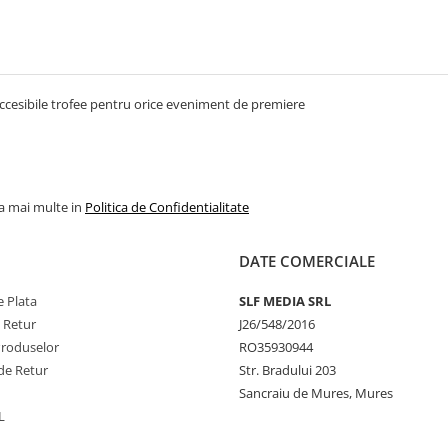
ccesibile trofee pentru orice eveniment de premiere
la mai multe in
Politica de Confidentialitate
DATE COMERCIALE
 Plata
SLF MEDIA SRL
e Retur
J26/548/2016
Produselor
RO35930944
de Retur
Str. Bradului 203
Sancraiu de Mures, Mures
L