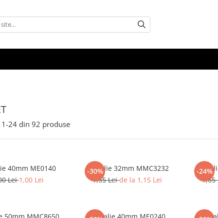
ET
1-
24
din
92
produse
ie 40mm ME0140
Medalie 32mm MMC3232
-30%
-24%
00 Lei
1,00 Lei
1,65 Lei
de la 1,15 Lei
1,65
ie 50mm MMC8650
Medalie 40mm ME0240
Meda