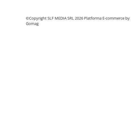
Trofeu Plastic
Figurine
©Copyright SLF MEDIA SRL 2026
Platforma E-commerce by
Figurine Rasina
Gomag
Figurine Plastic
Accesorii Figurine
OUTLET
Cupe Outlet
Medalii Outlet
Trofee Outlet
Figurine Outlet
Personalizari
Produse Personalizate
Trofee Personalizate
Tematica Tricolor
Alte categorii