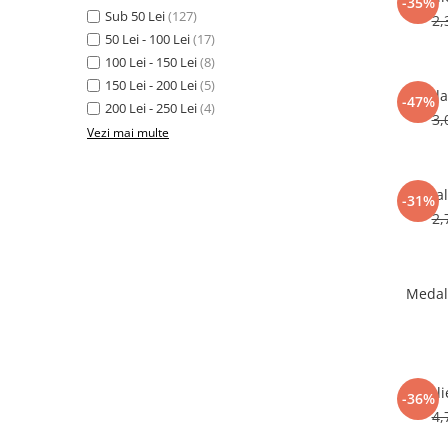
-35%
Sub 50 Lei
(127)
2,
Sah
50 Lei - 100 Lei
(17)
Ski
100 Lei - 150 Lei
(8)
150 Lei - 200 Lei
(5)
Tenis de camp
Meda
-47%
200 Lei - 250 Lei
(4)
Tenis de Masa
3,
Vezi mai multe
Volei
Alte ramuri sportive
Medal
-31%
Cupe
2,
Cupe economice
Cupe standard
Medal
Cupe premium
Accesorii Cupe
Personalizari Cupe
Medal
Medalii
-36%
4,
Medalii Tematice