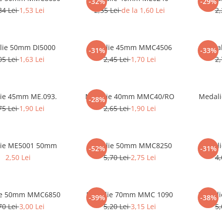
-32%
-29%
34 Lei
1,53 Lei
2,35 Lei
de la 1,60 Lei
2,
lie 50mm DI5000
Medalie 45mm MMC4506
Medal
-31%
-33%
05 Lei
1,63 Lei
2,45 Lei
1,70 Lei
2,
ie 45mm ME.093.
Medalie 40mm MMC40/RO
Medal
-28%
75 Lei
1,90 Lei
2,65 Lei
1,90 Lei
ie ME5001 50mm
Medalie 50mm MMC8250
Medal
-52%
-31%
2,50 Lei
5,70 Lei
2,75 Lei
4,
ie 50mm MMC6850
Medalie 70mm MMC 1090
Medali
-39%
-38%
70 Lei
3,00 Lei
5,20 Lei
3,15 Lei
5,