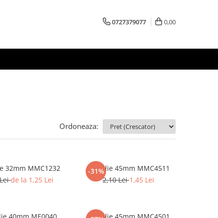
0727379077
0,00
Ordoneaza:
Medalie 32mm MMC1232
Medalie 45mm MMC4511
-31%
 Lei
de la 1,25 Lei
2,10 Lei
1,45 Lei
lie 40mm ME0040
Medalie 45mm MMC4501