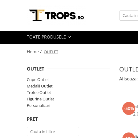
Toate Produsele
Sporturi
TOATE PRODUSELE
Arte Martiale
Atletism
Home /
OUTLET
Automobilism
OUTL
OUTLET
Baschet
Afiseaza:
Ciclism
Cupe Outlet
Medalii Outlet
Darts
Trofee Outlet
Fotbal
Figurine Outlet
Personalizari
Medal
Handbal
-50%
2,
Inot
PRET
Muzica / Dans
Pescuit
Medal