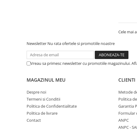
Medalii Non-Tematice
Accesorii Medalii
Snur Medalie
Medalii Personalizate
Cele mai a
Personalizari Medalii
Newsletter
Nu rata ofertele si promotiile noastre
Suport medalii
Trofee
Vreau sa primesc newsletter cu promotiile magazinului. Af
Trofee Acril
Trofee Lemn
MAGAZINUL MEU
CLIENTI
Trofee Rasina
Despre noi
Metode de
Trofee Metalice
Termeni si Conditii
Politica d
Trofee Sticla
Politica de Confidentialitate
Garantia 
Accesorii Trofee
Politica de livrare
Formular 
Contact
ANPC
Personalizari Trofee
ANPC - SA
Cutii de Prezentare , Mape