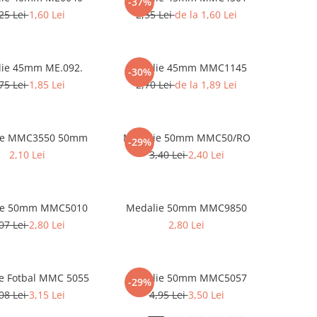
-37%
25 Lei
1,60 Lei
2,55 Lei
de la 1,60 Lei
ie 45mm ME.092.
Medalie 45mm MMC1145
-30%
75 Lei
1,85 Lei
2,70 Lei
de la 1,89 Lei
ie MMC3550 50mm
Medalie 50mm MMC50/RO
-29%
2,10 Lei
3,40 Lei
2,40 Lei
ie 50mm MMC5010
Medalie 50mm MMC9850
07 Lei
2,80 Lei
2,80 Lei
e Fotbal MMC 5055
Medalie 50mm MMC5057
-29%
08 Lei
3,15 Lei
4,95 Lei
3,50 Lei