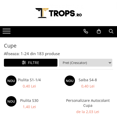
Toate Produsele
Sporturi
Arte Martiale
Atletism
Cupe
Automobilism
Afiseaza:
1-
24
din
183
produse
Baschet
FILTRE
Ciclism
Darts
Piulita S1-1/4
Saiba S4-8
NOU
NOU
Fotbal
0,40 Lei
0,40 Lei
Handbal
Inot
Piulita S30
Personalizare Autocolant
NOU
Cupa
1,40 Lei
Muzica / Dans
de la 2,03 Lei
Pescuit