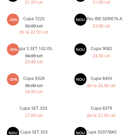
Medalii Non-Tematice
21,00 Lei
21,00 Lei
Accesorii Medalii
Cupa 7225
Trofeu BIE.SERIE76.A
Snur Medalie
-30%
NOU
32,00 Lei
23,00 Lei
Medalii Personalizate
de la 22,50 Lei
Personalizari Medalii
Suport medalii
Cupa S.SET.102.05.
Cupa 9082
-30%
NOU
Trofee
34,00 Lei
24,00 Lei
23,80 Lei
Trofee Acril
Trofee Lemn
Cupa 9328
Cupa 8493
-30%
NOU
Trofee Rasina
35,00 Lei
de la 26,00 Lei
Trofee Metalice
24,50 Lei
Trofee Sticla
Cupa SET.333.
Cupa 8379
Accesorii Trofee
27,00 Lei
de la 27,00 Lei
Personalizari Trofee
Cutii de Prezentare , Mape
Cupa SET.353
Cupa 9297/BAS
NOU
NOU