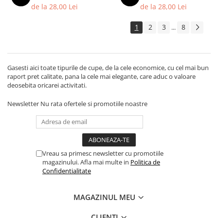
Trofeu Plastic
de la 28,00 Lei
de la 28,00 Lei
Figurine
1
2
3
8
...
Figurine Rasina
Figurine Plastic
Accesorii Figurine
Gasesti aici toate tipurile de cupe, de la cele economice, cu cel mai bun
raport pret calitate, pana la cele mai elegante, care aduc o valoare
OUTLET
deosebita oricarei activitati.
Cupe Outlet
Newsletter
Nu rata ofertele si promotiile noastre
Medalii Outlet
Trofee Outlet
Figurine Outlet
Personalizari
Vreau sa primesc newsletter cu promotiile
magazinului. Afla mai multe in
Politica de
Produse Personalizate
Confidentialitate
Trofee Personalizate
Tematica Tricolor
MAGAZINUL MEU
Alte categorii
CLIENTI