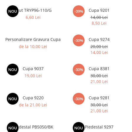
Sah
Scut TRYP96-110/G
Cupa 9201
NOU
-39%
Ski
6,60 Lei
14,00 Lei
8,50 Lei
Tenis de camp
Tenis de Masa
Personalizare Gravura Cupa
Cupa 9274
-30%
Volei
de la 10,00 Lei
20,00 Lei
14,00 Lei
Alte ramuri sportive
Cupe
Cupa 9037
Cupa 8381
NOU
-30%
Cupe economice
19,00 Lei
30,00 Lei
Cupe standard
21,00 Lei
Cupe premium
Accesorii Cupe
Cupa 9220
Cupa 9281
NOU
-30%
de la 21,00 Lei
30,00 Lei
Personalizari Cupe
21,00 Lei
Medalii
Medalii Tematice
Piedestal PB5050/BK
Piedestal 9297
NOU
NOU