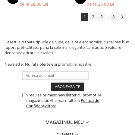
de la 28,00 Lei
de la 28,00 Lei
1
2
3
8
...
Gasesti aici toate tipurile de cupe, de la cele economice, cu cel mai bun
raport pret calitate, pana la cele mai elegante, care aduc o valoare
deosebita oricarei activitati.
Newsletter
Nu rata ofertele si promotiile noastre
Vreau sa primesc newsletter cu promotiile
magazinului. Afla mai multe in
Politica de
Confidentialitate
MAGAZINUL MEU
CLIENTI