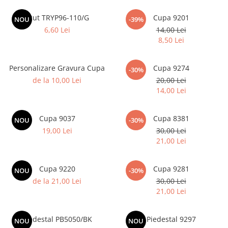
Ski
Scut TRYP96-110/G
Cupa 9201
NOU
-39%
Tenis de camp
6,60 Lei
14,00 Lei
8,50 Lei
Tenis de Masa
Volei
Personalizare Gravura Cupa
Cupa 9274
-30%
Alte ramuri sportive
de la 10,00 Lei
20,00 Lei
14,00 Lei
Cupa 9037
Cupa 8381
NOU
-30%
19,00 Lei
30,00 Lei
21,00 Lei
Cupa 9220
Cupa 9281
NOU
-30%
de la 21,00 Lei
30,00 Lei
21,00 Lei
Piedestal PB5050/BK
Piedestal 9297
NOU
NOU