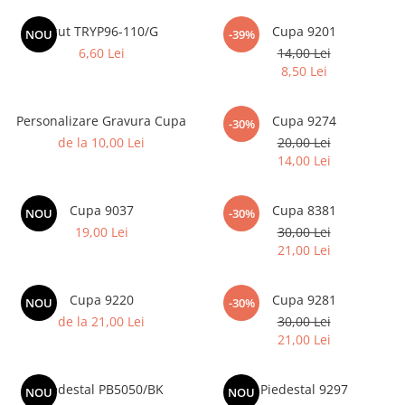
Ski
Scut TRYP96-110/G
Cupa 9201
NOU
-39%
Tenis de camp
6,60 Lei
14,00 Lei
8,50 Lei
Tenis de Masa
Volei
Personalizare Gravura Cupa
Cupa 9274
-30%
Alte ramuri sportive
de la 10,00 Lei
20,00 Lei
14,00 Lei
Cupa 9037
Cupa 8381
NOU
-30%
19,00 Lei
30,00 Lei
21,00 Lei
Cupa 9220
Cupa 9281
NOU
-30%
de la 21,00 Lei
30,00 Lei
21,00 Lei
Piedestal PB5050/BK
Piedestal 9297
NOU
NOU