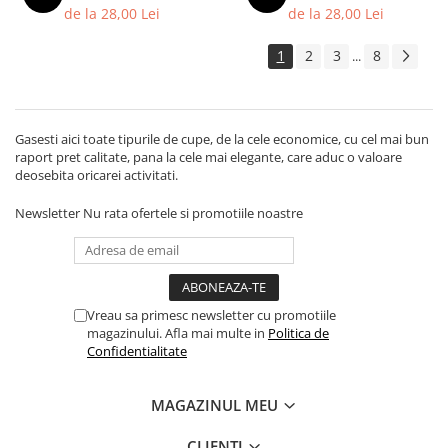
de la 28,00 Lei
de la 28,00 Lei
1
2
3
8
...
Gasesti aici toate tipurile de cupe, de la cele economice, cu cel mai bun
raport pret calitate, pana la cele mai elegante, care aduc o valoare
deosebita oricarei activitati.
Newsletter
Nu rata ofertele si promotiile noastre
Vreau sa primesc newsletter cu promotiile
magazinului. Afla mai multe in
Politica de
Confidentialitate
MAGAZINUL MEU
CLIENTI