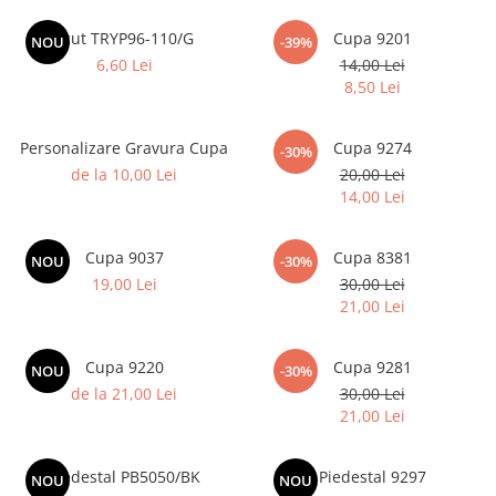
Sah
Scut TRYP96-110/G
Cupa 9201
NOU
-39%
Ski
6,60 Lei
14,00 Lei
8,50 Lei
Tenis de camp
Tenis de Masa
Personalizare Gravura Cupa
Cupa 9274
-30%
Volei
de la 10,00 Lei
20,00 Lei
14,00 Lei
Alte ramuri sportive
Cupe
Cupa 9037
Cupa 8381
NOU
-30%
Cupe economice
19,00 Lei
30,00 Lei
Cupe standard
21,00 Lei
Cupe premium
Accesorii Cupe
Cupa 9220
Cupa 9281
NOU
-30%
de la 21,00 Lei
30,00 Lei
Personalizari Cupe
21,00 Lei
Medalii
Medalii Tematice
Piedestal PB5050/BK
Piedestal 9297
NOU
NOU