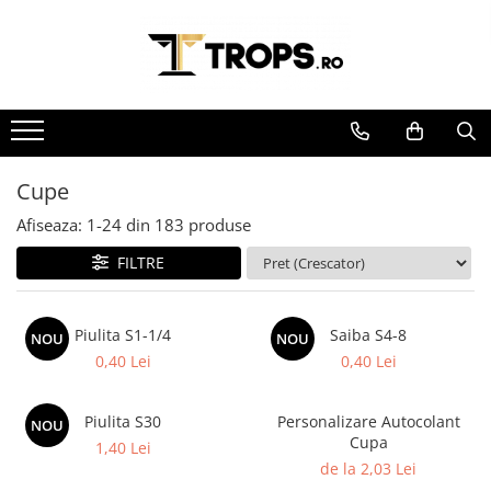
Toate Produsele
Sporturi
Arte Martiale
Atletism
Cupe
Automobilism
Afiseaza:
1-
24
din
183
produse
Baschet
FILTRE
Ciclism
Darts
Piulita S1-1/4
Saiba S4-8
NOU
NOU
Fotbal
0,40 Lei
0,40 Lei
Handbal
Inot
Piulita S30
Personalizare Autocolant
NOU
Cupa
1,40 Lei
Muzica / Dans
de la 2,03 Lei
Pescuit