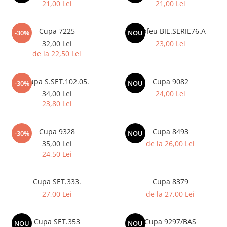
Medalii Non-Tematice
21,00 Lei
21,00 Lei
Accesorii Medalii
Cupa 7225
Trofeu BIE.SERIE76.A
Snur Medalie
-30%
NOU
32,00 Lei
23,00 Lei
Medalii Personalizate
de la 22,50 Lei
Personalizari Medalii
Suport medalii
Cupa S.SET.102.05.
Cupa 9082
-30%
NOU
Trofee
34,00 Lei
24,00 Lei
23,80 Lei
Trofee Acril
Trofee Lemn
Cupa 9328
Cupa 8493
-30%
NOU
Trofee Rasina
35,00 Lei
de la 26,00 Lei
Trofee Metalice
24,50 Lei
Trofee Sticla
Cupa SET.333.
Cupa 8379
Accesorii Trofee
27,00 Lei
de la 27,00 Lei
Personalizari Trofee
Cutii de Prezentare , Mape
Cupa SET.353
Cupa 9297/BAS
NOU
NOU