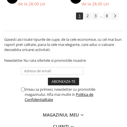
Trofeu Plastic
de la 28,00 Lei
de la 28,00 Lei
Figurine
1
2
3
8
...
Figurine Rasina
Figurine Plastic
Accesorii Figurine
Gasesti aici toate tipurile de cupe, de la cele economice, cu cel mai bun
raport pret calitate, pana la cele mai elegante, care aduc o valoare
OUTLET
deosebita oricarei activitati.
Cupe Outlet
Newsletter
Nu rata ofertele si promotiile noastre
Medalii Outlet
Trofee Outlet
Figurine Outlet
Personalizari
Vreau sa primesc newsletter cu promotiile
magazinului. Afla mai multe in
Politica de
Produse Personalizate
Confidentialitate
Trofee Personalizate
Tematica Tricolor
MAGAZINUL MEU
Alte categorii
CLIENTI