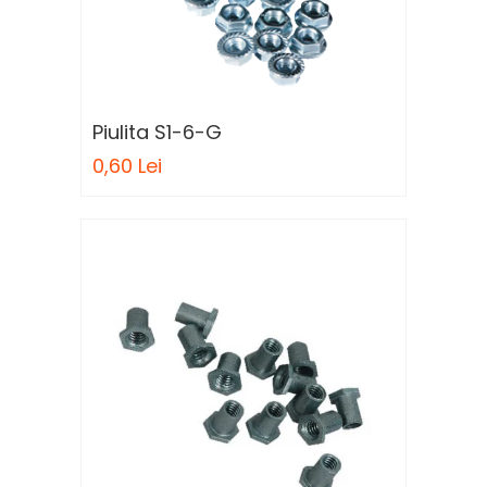
Sah
Ski
Tenis de camp
Tenis de Masa
Piulita S1-6-G
Volei
0,60 Lei
Alte ramuri sportive